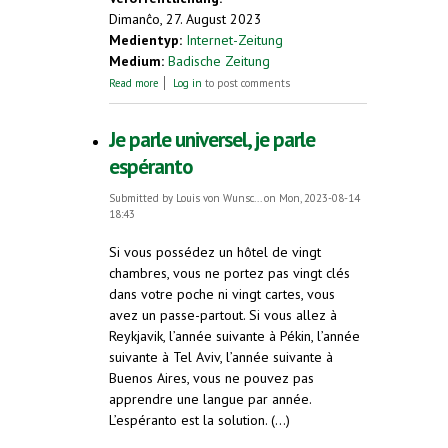
Dimanĉo, 27. August 2023
Medientyp:
Internet-Zeitung
Medium:
Badische Zeitung
about Für die Freiburgerin Ursula Niesert ist
Read more
Log in
to post comments
die Kunstsprache Esperanto eine "prima
Alternative"
Je parle universel, je parle
espéranto
Submitted by
Louis von Wunsc...
on Mon, 2023-08-14
18:43
Si vous possédez un hôtel de vingt
chambres, vous ne portez pas vingt clés
dans votre poche ni vingt cartes, vous
avez un passe-partout. Si vous allez à
Reykjavik, l’année suivante à Pékin, l’année
suivante à Tel Aviv, l’année suivante à
Buenos Aires, vous ne pouvez pas
apprendre une langue par année.
L’espéranto est la solution. (...)