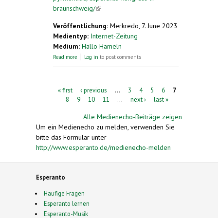
braunschweig/
(link is external)
Veröffentlichung:
Merkredo, 7. June 2023
Medientyp:
Internet-Zeitung
Medium:
Hallo Hameln
about Esperanto-Kongress in Braunschweig
Read more
Log in
to post comments
Pages
« first
‹ previous
…
3
4
5
6
7
8
9
10
11
…
next ›
last »
Alle Medienecho-Beiträge zeigen
Um ein Medienecho zu melden, verwenden Sie
bitte das Formular unter
http://www.esperanto.de/medienecho-melden
Esperanto
Häufige Fragen
Esperanto lernen
Esperanto-Musik