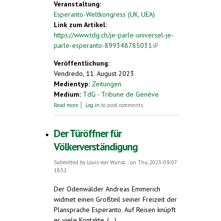
Veranstaltung:
Esperanto-Weltkongress (UK, UEA)
Link zum Artikel:
https://www.tdg.ch/je-parle-universel-je-
parle-esperanto-899348785031
(link is
external)
Veröffentlichung:
Vendredo, 11. August 2023
Medientyp:
Zeitungen
Medium:
TdG - Tribune de Genève
about Je parle universel, je parle espéranto
Read more
Log in
to post comments
Der Türöffner für
Völkerverständigung
Submitted by
Louis von Wunsc...
on Thu, 2023-09-07
18:51
Der Odenwälder Andreas Emmerich
widmet einen Großteil seiner Freizeit der
Plansprache Esperanto. Auf Reisen knüpft
er viele Kontakte. (...)