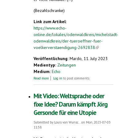
(Bezahlschranke)
Link zum Artikel:
https://www.echo-
online.de/lokales/odenwaldkreis/michelstadt-
odenwaldkreis/der-tueroeffner-fuer-
voelkerverstaendigung-2692838
(link is
external)
Veröffentlichung:
Mardo, 11. July 2023
Medientyp:
Zeitungen
Medium:
Echo
about Der Türöffner für Völkerverständigung
Read more
Log in
to post comments
Mit Video: Weltsprache oder
fixe Idee? Darum kämpft Jörg
Gersonde für eine Utopie
Submitted by
Louis von Wunsc...
on Mon, 2023-07-03
11:58