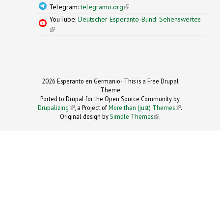
Telegram:
telegramo.org
(link is external)
YouTube:
Deutscher Esperanto-Bund: Sehenswertes
(link is external)
2026 Esperanto en Germanio- This is a Free Drupal
Theme
Ported to Drupal for the Open Source Community by
Drupalizing
(link is external)
, a Project of
More than (just) Themes
(link is
.
Original design by
Simple Themes
.
(link is
external)
external)