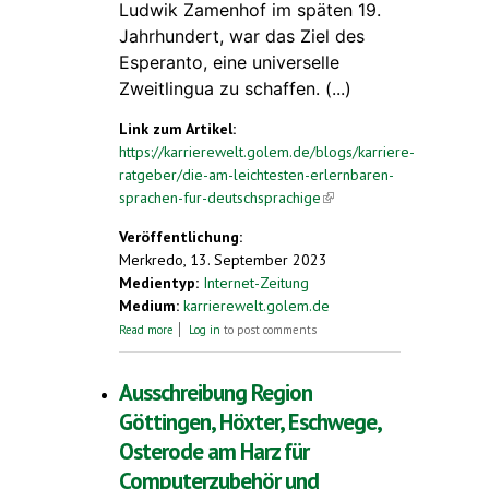
Ludwik Zamenhof im späten 19.
Jahrhundert, war das Ziel des
Esperanto, eine universelle
Zweitlingua zu schaffen. (...)
Link zum Artikel:
https://karrierewelt.golem.de/blogs/karriere-
ratgeber/die-am-leichtesten-erlernbaren-
sprachen-fur-deutschsprachige
(link is
external)
Veröffentlichung:
Merkredo, 13. September 2023
Medientyp:
Internet-Zeitung
Medium:
karrierewelt.golem.de
about Die am leichtesten erlernbaren
Read more
Log in
to post comments
Sprachen für Deutschsprachige
Ausschreibung Region
Göttingen, Höxter, Eschwege,
Osterode am Harz für
Computerzubehör und