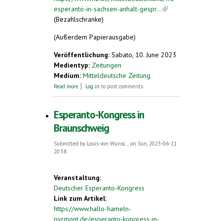
esperanto-in-sachsen-anhalt-gespr...
(link is
(Bezahlschranke)
external)
(Außerdem Papierausgabe)
Veröffentlichung:
Sabato, 10. June 2023
Medientyp:
Zeitungen
Medium:
Mitteldeutsche Zeitung
about Sehnsucht nach einer Sprache für alle
Read more
Log in
to post comments
Esperanto-Kongress in
Braunschweig
Submitted by
Louis von Wunsc...
on Sun, 2023-06-11
20:58
Veranstaltung:
Deutscher Esperanto-Kongress
Link zum Artikel:
https://www.hallo-hameln-
pyrmont.de/esperanto-kongress-in-