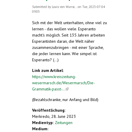
Submitted by
Louis von Wunsc...
on Tue, 2023-07-04
09:05
Sich mit der Welt unterhalten, ohne viel zu
lernen - das wollen viele. Esperanto
macht‘s möglich. Seit 135 Jahren arbeiten
Esperantisten daran, die Welt näher
zusammenzubringen - mit einer Sprache,
die jeder lernen kann. Wie simpel ist
Esperanto? (...)
Link zum Artikel:
https://www.kreiszeitung-
wesermarsch.de/Wesermarsch/Die-
Grammatik-passt-...
(link is external)
(Bezahlschranke, nur Anfang und Bild)
Veröffentlichung:
Merkredo, 28. June 2023
Medientyp:
Zeitungen
Medium: