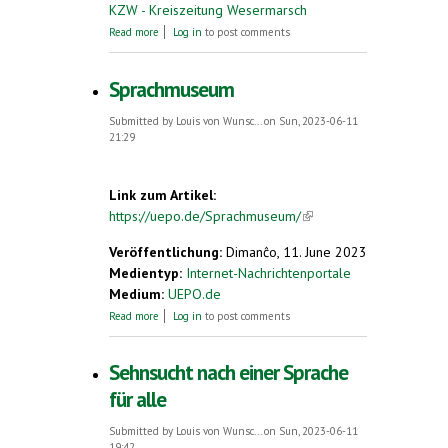
KZW - Kreiszeitung Wesermarsch
about „Die Grammatik passt auf einen
Read more
Log in
to post comments
Bierdeckel“: So geht die Weltsprache
Esperanto
Sprachmuseum
Submitted by
Louis von Wunsc...
on Sun, 2023-06-11
21:29
Link zum Artikel:
https://uepo.de/Sprachmuseum/
(link is
external)
Veröffentlichung:
Dimanĉo, 11. June 2023
Medientyp:
Internet-Nachrichtenportale
Medium:
UEPO.de
about Sprachmuseum
Read more
Log in
to post comments
Sehnsucht nach einer Sprache
für alle
Submitted by
Louis von Wunsc...
on Sun, 2023-06-11
19:42