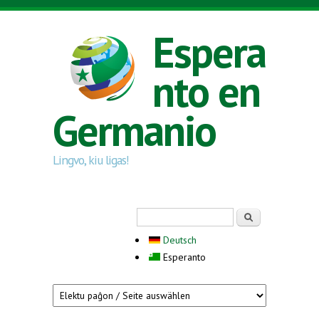
Skip to main content
Espera
nto en
Germanio
Lingvo, kiu ligas!
Search form
Serĉi
Deutsch
Esperanto