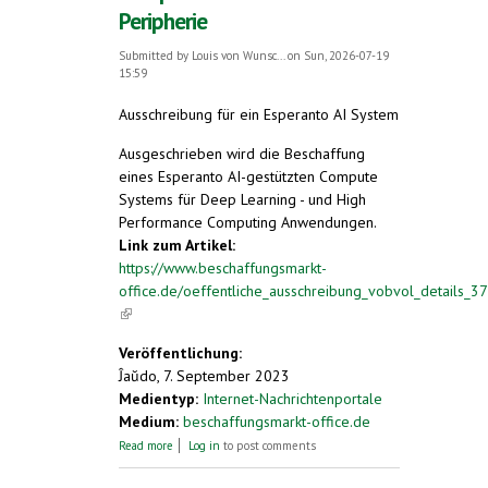
Peripherie
Submitted by
Louis von Wunsc...
on Sun, 2026-07-19
15:59
Ausschreibung für ein Esperanto AI System
Ausgeschrieben wird die Beschaffung
eines Esperanto AI-gestützten Compute
Systems für Deep Learning - und High
Performance Computing Anwendungen.
Link zum Artikel:
https://www.beschaffungsmarkt-
office.de/oeffentliche_ausschreibung_vobvol_details
(link is external)
Veröffentlichung:
Ĵaŭdo, 7. September 2023
Medientyp:
Internet-Nachrichtenportale
Medium:
beschaffungsmarkt-office.de
about Ausschreibung Region Göttingen,
Read more
Log in
to post comments
Höxter, Eschwege, Osterode am Harz für
Computerzubehör und Peripherie