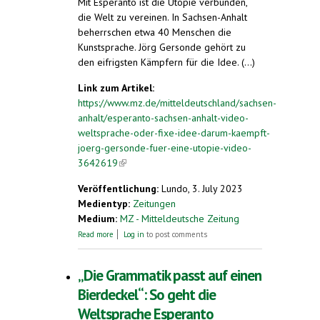
Mit Esperanto ist die Utopie verbunden,
die Welt zu vereinen. In Sachsen-Anhalt
beherrschen etwa 40 Menschen die
Kunstsprache. Jörg Gersonde gehört zu
den eifrigsten Kämpfern für die Idee. (...)
Link zum Artikel:
https://www.mz.de/mitteldeutschland/sachsen-
anhalt/esperanto-sachsen-anhalt-video-
weltsprache-oder-fixe-idee-darum-kaempft-
joerg-gersonde-fuer-eine-utopie-video-
3642619
(link is external)
Veröffentlichung:
Lundo, 3. July 2023
Medientyp:
Zeitungen
Medium:
MZ - Mitteldeutsche Zeitung
about Mit Video: Weltsprache oder fixe Idee?
Read more
Log in
to post comments
Darum kämpft Jörg Gersonde für eine Utopie
„Die Grammatik passt auf einen
Bierdeckel“: So geht die
Weltsprache Esperanto