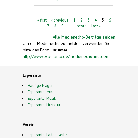
machen weltweit Furore
Pages
« first
‹ previous
1
2
3
4
5
6
7
8
9
…
next ›
last »
Alle Medienecho-Beiträge zeigen
Um ein Medienecho zu melden, verwenden Sie
bitte das Formular unter
http://www.esperanto.de/medienecho-melden
Esperanto
Häufige Fragen
Esperanto lernen
Esperanto-Musik
Esperanto-Literatur
Verein
Esperanto-Laden Berlin