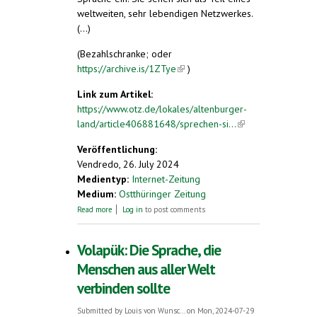
weltweiten, sehr lebendigen Netzwerkes.
(...)
(Bezahlschranke; oder
https://archive.is/1ZTye
(link is external)
)
Link zum Artikel:
https://www.otz.de/lokales/altenburger-
land/article406881648/sprechen-si...
(link is
external)
Veröffentlichung:
Vendredo, 26. July 2024
Medientyp:
Internet-Zeitung
Medium:
Ostthüringer Zeitung
about Sprechen Sie Esperanto im
Read more
Log in
to post comments
Altenburger Land?
Volapük: Die Sprache, die
Menschen aus aller Welt
verbinden sollte
Submitted by
Louis von Wunsc...
on Mon, 2024-07-29