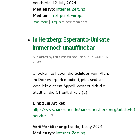
Vendredo, 12. July 2024
Medientyp:
Internet-Zeitung
Medium:
Treffpunkt Europa
about Mehr Zusammenhalt in der EU durch
Read more
Log in
to post comments
Esperanto?
In Herzberg: Esperanto-Unikate
immer noch unauffindbar
Submitted by
Louis von Wunsc...
on Sun, 2024-07-28
21:09
Unbekannte haben die Schilder vom Pfahl
im Domeyerpark montiert, jetzt sind sie
weg. Mit diesem Appell wendet sich die
Stadt an die Öffentlichkeit. (...)
Link zum Artikel:
https://www.harzkurier.de/harzkurier/herzberg/article4
herzbe...
(link is external)
Veröffentlichung:
Lundo, 1. July 2024
Medientyp:
Internet-Zeitung