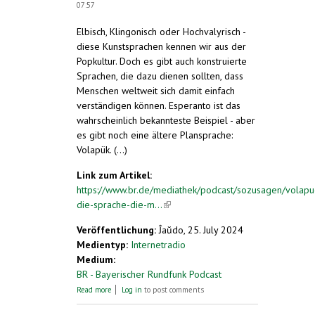
07:57
Elbisch, Klingonisch oder Hochvalyrisch -
diese Kunstsprachen kennen wir aus der
Popkultur. Doch es gibt auch konstruierte
Sprachen, die dazu dienen sollten, dass
Menschen weltweit sich damit einfach
verständigen können. Esperanto ist das
wahrscheinlich bekannteste Beispiel - aber
es gibt noch eine ältere Plansprache:
Volapük. (...)
Link zum Artikel:
https://www.br.de/mediathek/podcast/sozusagen/volapu
die-sprache-die-m...
(link is external)
Veröffentlichung:
Ĵaŭdo, 25. July 2024
Medientyp:
Internetradio
Medium:
BR - Bayerischer Rundfunk Podcast
about Volapük: Die Sprache, die Menschen
Read more
Log in
to post comments
aus aller Welt verbinden sollte