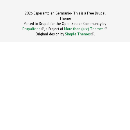
2026 Esperanto en Germanio- This is a Free Drupal
Theme
Ported to Drupal for the Open Source Community by
Drupalizing
(link is external)
, a Project of
More than (just) Themes
(link is
.
Original design by
Simple Themes
.
(link is
external)
external)