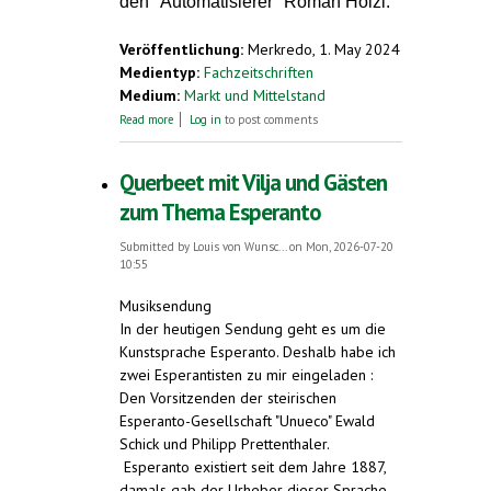
den "Automatisierer" Roman Hölzl.
Veröffentlichung:
Merkredo, 1. May 2024
Medientyp:
Fachzeitschriften
Medium:
Markt und Mittelstand
about Von Baukastenrobotern und
Read more
Log in
to post comments
Maschinen-Esperanto
Querbeet mit Vilja und Gästen
zum Thema Esperanto
Submitted by
Louis von Wunsc...
on Mon, 2026-07-20
10:55
Musiksendung
In der heutigen Sendung geht es um die
Kunstsprache Esperanto. Deshalb habe ich
zwei Esperantisten zu mir eingeladen :
Den Vorsitzenden der steirischen
Esperanto-Gesellschaft "Unueco" Ewald
Schick und Philipp Prettenthaler.
Esperanto existiert seit dem Jahre 1887,
damals gab der Urheber dieser Sprache