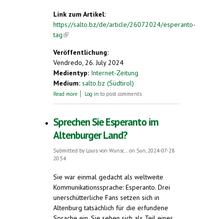
Link zum Artikel:
https://salto.bz/de/article/26072024/esperanto-
tag
(link is external)
Veröffentlichung:
Vendredo, 26. July 2024
Medientyp:
Internet-Zeitung
Medium:
salto.bz (Südtirol)
about Esperanto-Tag
Read more
Log in
to post comments
Sprechen Sie Esperanto im
Altenburger Land?
Submitted by
Louis von Wunsc...
on Sun, 2024-07-28
20:54
Sie war einmal gedacht als weltweite
Kommunikationssprache: Esperanto. Drei
unerschütterliche Fans setzen sich in
Altenburg tatsächlich für die erfundene
Sprache ein. Sie sehen sich als Teil eines