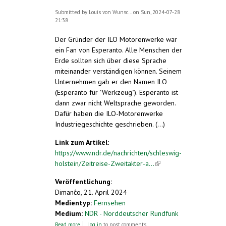
Submitted by
Louis von Wunsc...
on Sun, 2024-07-28
21:38
Der Gründer der ILO Motorenwerke war
ein Fan von Esperanto. Alle Menschen der
Erde sollten sich über diese Sprache
miteinander verständigen können. Seinem
Unternehmen gab er den Namen ILO
(Esperanto für "Werkzeug"). Esperanto ist
dann zwar nicht Weltsprache geworden.
Dafür haben die ILO-Motorenwerke
Industriegeschichte geschrieben. (...)
Link zum Artikel:
https://www.ndr.de/nachrichten/schleswig-
holstein/Zeitreise-Zweitakter-a...
(link is
external)
Veröffentlichung:
Dimanĉo, 21. April 2024
Medientyp:
Fernsehen
Medium:
NDR - Norddeutscher Rundfunk
about Zeitreise: Zweitakter aus Pinneberg
Read more
Log in
to post comments