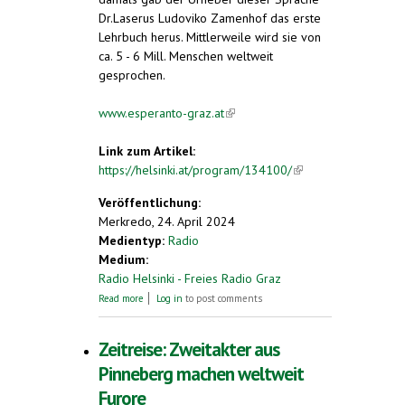
Dr.Laserus Ludoviko Zamenhof das erste
Lehrbuch herus. Mittlerweile wird sie von
ca. 5 - 6 Mill. Menschen weltweit
gesprochen.
www.esperanto-graz.at
(link is external)
Link zum Artikel:
https://helsinki.at/program/134100/
(link is
external)
Veröffentlichung:
Merkredo, 24. April 2024
Medientyp:
Radio
Medium:
Radio Helsinki - Freies Radio Graz
about Querbeet mit Vilja und Gästen zum
Read more
Log in
to post comments
Thema Esperanto
Zeitreise: Zweitakter aus
Pinneberg machen weltweit
Furore