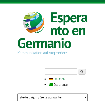
Skip to main content
Espera
nto en
Germanio
Kommunikation auf Augenhöhe!
Search form
Serĉi
Deutsch
Esperanto