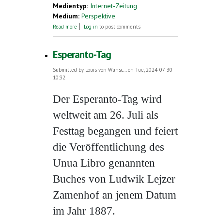
Medientyp:
Internet-Zeitung
Medium:
Perspektive
about Esperanto im Kampf gegen
Read more
Log in
to post comments
Großmacht-Interessen
Esperanto-Tag
Submitted by
Louis von Wunsc...
on Tue, 2024-07-30
10:32
Der Esperanto-Tag wird
weltweit am 26. Juli als
Festtag begangen und feiert
die Veröffentlichung des
Unua Libro genannten
Buches von Ludwik Lejzer
Zamenhof an jenem Datum
im Jahr 1887.