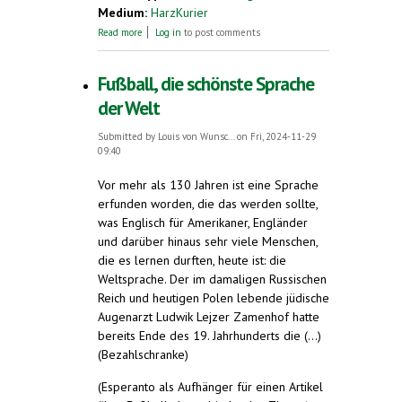
Medium:
HarzKurier
about In Herzberg: Esperanto-Unikate
Read more
Log in
to post comments
immer noch unauffindbar
Fußball, die schönste Sprache
der Welt
Submitted by
Louis von Wunsc...
on Fri, 2024-11-29
09:40
Vor mehr als 130 Jahren ist eine Sprache
erfunden worden, die das werden sollte,
was Englisch für Amerikaner, Engländer
und darüber hinaus sehr viele Menschen,
die es lernen durften, heute ist: die
Weltsprache. Der im damaligen Russischen
Reich und heutigen Polen lebende jüdische
Augenarzt Ludwik Lejzer Zamenhof hatte
bereits Ende des 19. Jahrhunderts die (...)
(Bezahlschranke)
(Esperanto als Aufhänger für einen Artikel