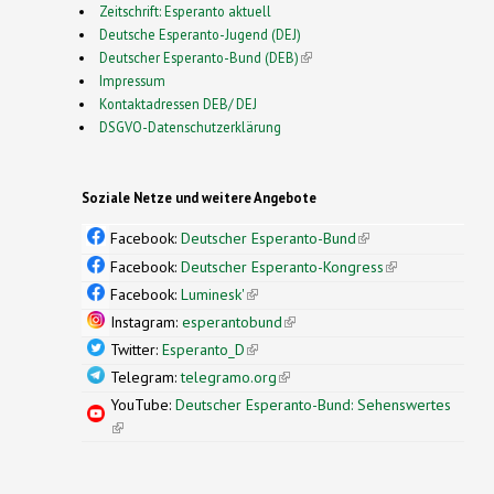
Zeitschrift: Esperanto aktuell
Deutsche Esperanto-Jugend (DEJ)
Deutscher Esperanto-Bund (DEB)
(link is external)
Impressum
Kontaktadressen DEB/ DEJ
DSGVO-Datenschutzerklärung
Soziale Netze und weitere Angebote
Facebook:
Deutscher Esperanto-Bund
(link is
external)
Facebook:
Deutscher Esperanto-Kongress
(link is
external)
Facebook:
Luminesk'
(link is external)
Instagram:
esperantobund
(link is external)
Twitter:
Esperanto_D
(link is external)
Telegram:
telegramo.org
(link is external)
YouTube:
Deutscher Esperanto-Bund: Sehenswertes
(link is external)