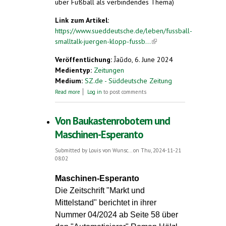
über Fußball als verbindendes Thema)
Link zum Artikel:
https://www.sueddeutsche.de/leben/fussball-
smalltalk-juergen-klopp-fussb...
(link is
external)
Veröffentlichung:
Ĵaŭdo, 6. June 2024
Medientyp:
Zeitungen
Medium:
SZ.de - Süddeutsche Zeitung
about Fußball, die schönste Sprache der Welt
Read more
Log in
to post comments
Von Baukastenrobotern und
Maschinen-Esperanto
Submitted by
Louis von Wunsc...
on Thu, 2024-11-21
08:02
Maschinen-Esperanto
Die Zeitschrift "Markt und
Mittelstand" berichtet in ihrer
Nummer 04/2024 ab Seite 58 über