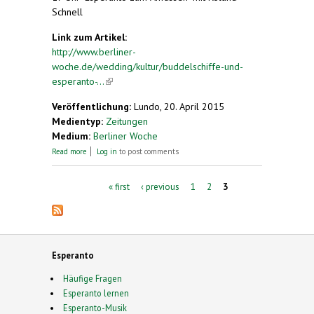
Schnell
Link zum Artikel:
http://www.berliner-
woche.de/wedding/kultur/buddelschiffe-und-
esperanto-...
(link is external)
Veröffentlichung:
Lundo, 20. April 2015
Medientyp:
Zeitungen
Medium:
Berliner Woche
about Buddelschiffe und Esperanto: 1. Hobbytag in
Read more
Log in
to post comments
der Seniorenresidenz Schwyzer Straße
Pages
« first
‹ previous
1
2
3
Esperanto
Häufige Fragen
Esperanto lernen
Esperanto-Musik