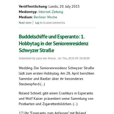
Veröffentlichung:
Lundo, 20. July 2015
Medientyp:
Internet-Zeitung
Medium:
Berliner Woche
about Esperanto Laden
Read more
Log in
to post comments
Buddelschiffe und Esperanto: 1.
Hobbytag in der Seniorenresidenz
Schwyzer Straße
Submitted by
Louis von Wunsc...
on Thu, 2015-05-28 00:00
Wedding.
Die Seniorenresidenz Schwyzer Straße
lädt zum ersten Hobbytag. Am 28. April berichten
Sammler und Bastler über ihr besonderes
Steckenpferd.(...)
Roland Schnell gibt einen Crashkurs in Esperanto
und Wolf Kaiser präsentiert seine Sammlung von
Postkarten und Zigarettenbildchen. (...)
17 Uhr "Esperanto zum Anfassen" mit Roland