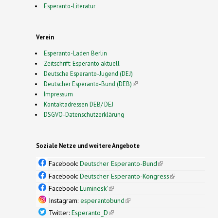
Esperanto-Literatur
Verein
Esperanto-Laden Berlin
Zeitschrift: Esperanto aktuell
Deutsche Esperanto-Jugend (DEJ)
Deutscher Esperanto-Bund (DEB)
(link is external)
Impressum
Kontaktadressen DEB/ DEJ
DSGVO-Datenschutzerklärung
Soziale Netze und weitere Angebote
Facebook:
Deutscher Esperanto-Bund
(link is
external)
Facebook:
Deutscher Esperanto-Kongress
(link is
external)
Facebook:
Luminesk'
(link is external)
Instagram:
esperantobund
(link is external)
Twitter:
Esperanto_D
(link is external)