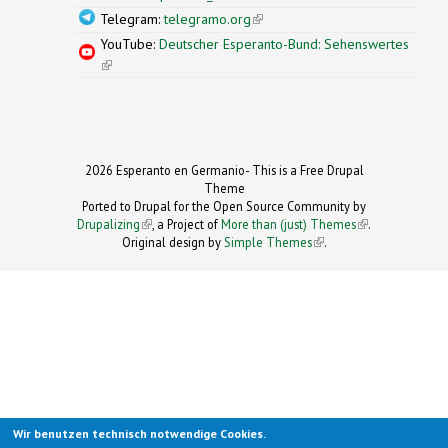
Telegram:
telegramo.org
(link is external)
YouTube:
Deutscher Esperanto-Bund: Sehenswertes
(link is external)
2026 Esperanto en Germanio- This is a Free Drupal
Theme
Ported to Drupal for the Open Source Community by
Drupalizing
(link is external)
, a Project of
More than (just) Themes
(link is
.
Original design by
Simple Themes
.
(link is
external)
external)
Wir benutzen technisch notwendige Cookies.