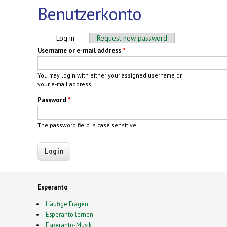
Benutzerkonto
Primary tabs
Log in
(active tab)
Request new password
Username or e-mail address
*
You may login with either your assigned username or
your e-mail address.
Password
*
The password field is case sensitive.
Esperanto
Häufige Fragen
Esperanto lernen
Esperanto-Musik