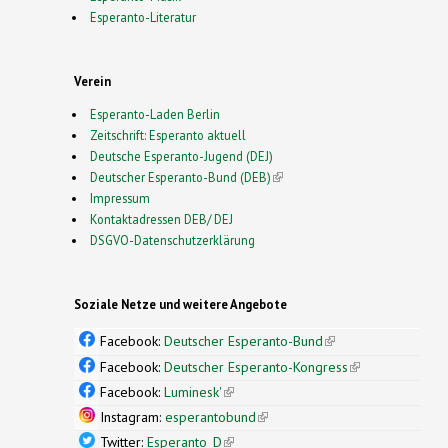
Esperanto-Literatur
Verein
Esperanto-Laden Berlin
Zeitschrift: Esperanto aktuell
Deutsche Esperanto-Jugend (DEJ)
Deutscher Esperanto-Bund (DEB)
(link is external)
Impressum
Kontaktadressen DEB/ DEJ
DSGVO-Datenschutzerklärung
Soziale Netze und weitere Angebote
Facebook:
Deutscher Esperanto-Bund
(link is
external)
Facebook:
Deutscher Esperanto-Kongress
(link is
external)
Facebook:
Luminesk'
(link is external)
Instagram:
esperantobund
(link is external)
Twitter:
Esperanto_D
(link is external)