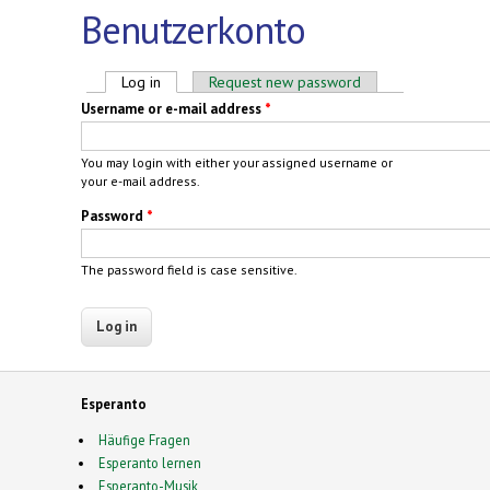
Benutzerkonto
Primary tabs
Log in
(active tab)
Request new password
Username or e-mail address
*
You may login with either your assigned username or
your e-mail address.
Password
*
The password field is case sensitive.
Esperanto
Häufige Fragen
Esperanto lernen
Esperanto-Musik