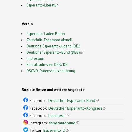
Esperanto-Literatur
Verein
Esperanto-Laden Berlin
Zeitschrift: Esperanto aktuell
Deutsche Esperanto-Jugend (DEJ)
Deutscher Esperanto-Bund (DEB)
(link is external)
Impressum
Kontaktadressen DEB/ DEJ
DSGVO-Datenschutzerklärung
Soziale Netze und weitere Angebote
Facebook:
Deutscher Esperanto-Bund
(link is
external)
Facebook:
Deutscher Esperanto-Kongress
(link is
external)
Facebook:
Luminesk'
(link is external)
Instagram:
esperantobund
(link is external)
Twitter:
Esperanto_D
(link is external)