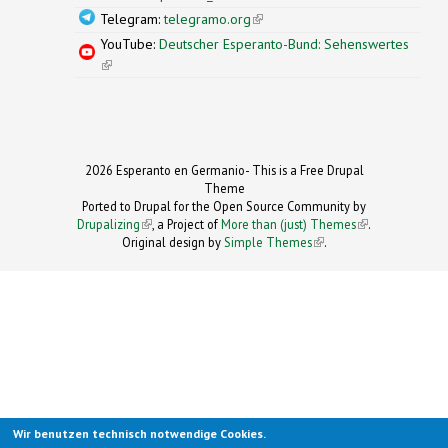
Telegram:
telegramo.org
(link is external)
YouTube:
Deutscher Esperanto-Bund: Sehenswertes
(link is external)
2026 Esperanto en Germanio- This is a Free Drupal
Theme
Ported to Drupal for the Open Source Community by
Drupalizing
(link is external)
, a Project of
More than (just) Themes
(link is
.
Original design by
Simple Themes
.
(link is
external)
external)
Wir benutzen technisch notwendige Cookies.