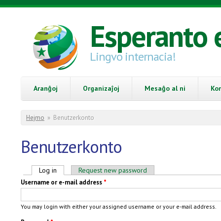
Skip to main content
Esperanto 
Lingvo internacia!
Aranĝoj
Organizaĵoj
Mesaĝo al ni
Ko
You are here
Hejmo
»
Benutzerkonto
Benutzerkonto
Primary tabs
Log in
(active tab)
Request new password
Username or e-mail address
*
You may login with either your assigned username or your e-mail address.