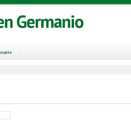
en Germanio
ntakto