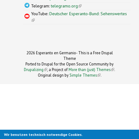
Telegram:
telegramo.org
(link is external)
YouTube:
Deutscher Esperanto-Bund: Sehenswertes
(link is external)
2026 Esperanto en Germanio- This is a Free Drupal
Theme
Ported to Drupal for the Open Source Community by
Drupalizing
(link is external)
, a Project of
More than (just) Themes
(link is
.
Original design by
Simple Themes
.
(link is
external)
external)
Wir benutzen technisch notwendige Cookies.