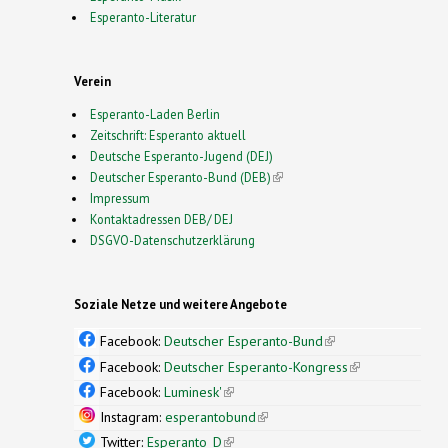
Esperanto-Literatur
Verein
Esperanto-Laden Berlin
Zeitschrift: Esperanto aktuell
Deutsche Esperanto-Jugend (DEJ)
Deutscher Esperanto-Bund (DEB)
(link is external)
Impressum
Kontaktadressen DEB/ DEJ
DSGVO-Datenschutzerklärung
Soziale Netze und weitere Angebote
Facebook:
Deutscher Esperanto-Bund
(link is
external)
Facebook:
Deutscher Esperanto-Kongress
(link is
external)
Facebook:
Luminesk'
(link is external)
Instagram:
esperantobund
(link is external)
Twitter:
Esperanto_D
(link is external)