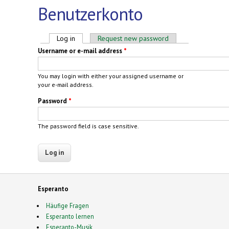
Benutzerkonto
Primary tabs
Log in
(active tab)
Request new password
Username or e-mail address
*
You may login with either your assigned username or
your e-mail address.
Password
*
The password field is case sensitive.
Esperanto
Häufige Fragen
Esperanto lernen
Esperanto-Musik