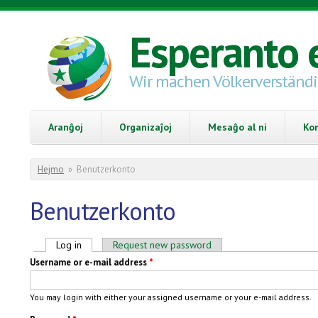
Skip to main content
Esperanto 
Wir machen Völkerverständ
Aranĝoj
Organizaĵoj
Mesaĝo al ni
Ko
You are here
Hejmo
»
Benutzerkonto
Benutzerkonto
Primary tabs
Log in
(active tab)
Request new password
Username or e-mail address
*
You may login with either your assigned username or your e-mail address.