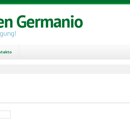
en Germanio
igung!
ntakto