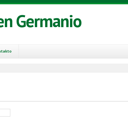
en Germanio
ntakto