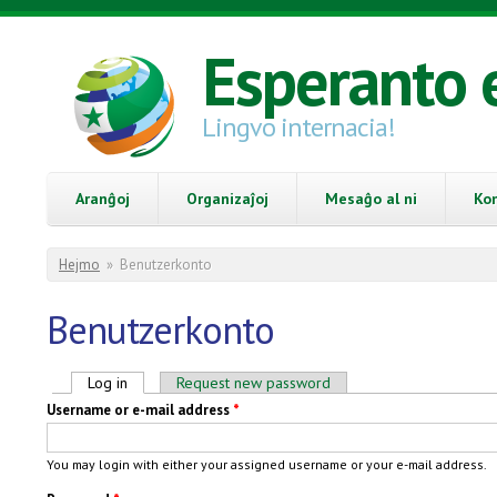
Skip to main content
Esperanto 
Lingvo internacia!
Aranĝoj
Organizaĵoj
Mesaĝo al ni
Ko
You are here
Hejmo
»
Benutzerkonto
Benutzerkonto
Primary tabs
Log in
(active tab)
Request new password
Username or e-mail address
*
You may login with either your assigned username or your e-mail address.