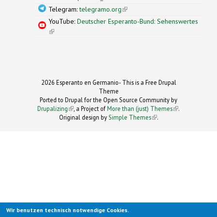
Telegram:
telegramo.org
(link is external)
YouTube:
Deutscher Esperanto-Bund: Sehenswertes
(link is external)
2026 Esperanto en Germanio- This is a Free Drupal
Theme
Ported to Drupal for the Open Source Community by
Drupalizing
(link is external)
, a Project of
More than (just) Themes
(link is
.
Original design by
Simple Themes
.
(link is
external)
external)
Wir benutzen technisch notwendige Cookies.