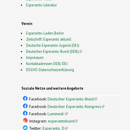
Esperanto-Literatur
Verein
Esperanto-Laden Berlin
Zeitschrift: Esperanto aktuell
Deutsche Esperanto-Jugend (DEJ)
Deutscher Esperanto-Bund (DEB)
(link is external)
Impressum
Kontaktadressen DEB/ DEJ
DSGVO-Datenschutzerklärung
Soziale Netze und weitere Angebote
Facebook:
Deutscher Esperanto-Bund
(link is
external)
Facebook:
Deutscher Esperanto-Kongress
(link is
external)
Facebook:
Luminesk'
(link is external)
Instagram:
esperantobund
(link is external)
Twitter:
Esperanto_D
(link is external)