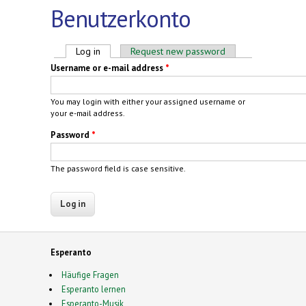
Benutzerkonto
Primary tabs
Log in
(active tab)
Request new password
Username or e-mail address
*
You may login with either your assigned username or
your e-mail address.
Password
*
The password field is case sensitive.
Esperanto
Häufige Fragen
Esperanto lernen
Esperanto-Musik