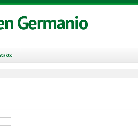
en Germanio
ntakto