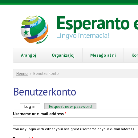
Skip to main content
Esperanto 
Lingvo internacia!
Aranĝoj
Organizaĵoj
Mesaĝo al ni
Ko
You are here
Hejmo
»
Benutzerkonto
Benutzerkonto
Primary tabs
Log in
(active tab)
Request new password
Username or e-mail address
*
You may login with either your assigned username or your e-mail address.