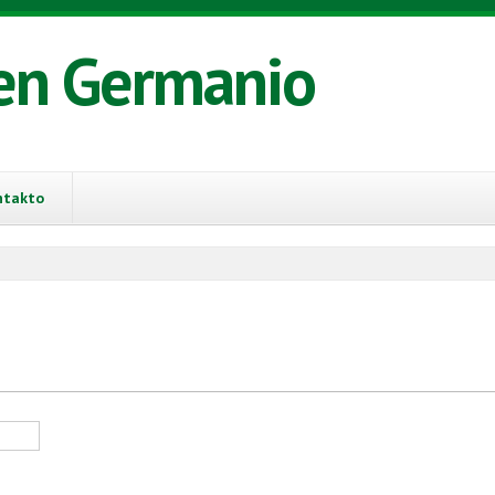
en Germanio
ntakto