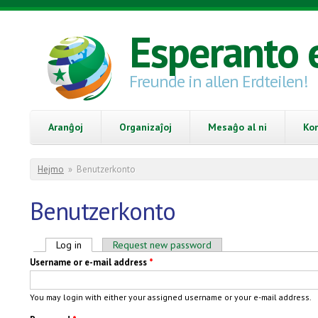
Skip to main content
Esperanto 
Freunde in allen Erdteilen!
Aranĝoj
Organizaĵoj
Mesaĝo al ni
Ko
You are here
Hejmo
»
Benutzerkonto
Benutzerkonto
Primary tabs
Log in
(active tab)
Request new password
Username or e-mail address
*
You may login with either your assigned username or your e-mail address.