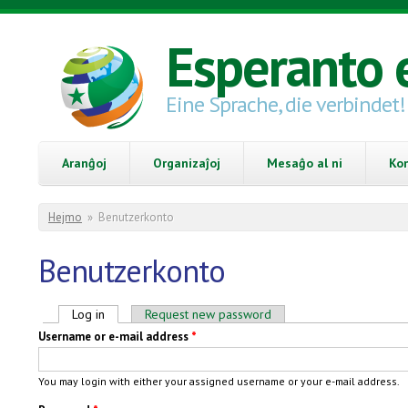
Skip to main content
Esperanto 
Eine Sprache, die verbindet!
Aranĝoj
Organizaĵoj
Mesaĝo al ni
Ko
You are here
Hejmo
»
Benutzerkonto
Benutzerkonto
Primary tabs
Log in
(active tab)
Request new password
Username or e-mail address
*
You may login with either your assigned username or your e-mail address.