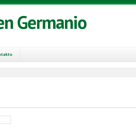
en Germanio
ntakto