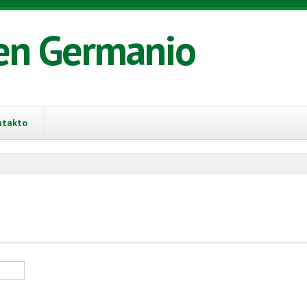
en Germanio
ntakto