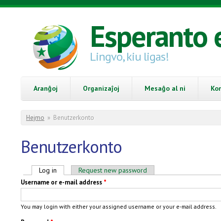
Skip to main content
Esperanto 
Lingvo, kiu ligas!
Aranĝoj
Organizaĵoj
Mesaĝo al ni
Ko
You are here
Hejmo
»
Benutzerkonto
Benutzerkonto
Primary tabs
Log in
(active tab)
Request new password
Username or e-mail address
*
You may login with either your assigned username or your e-mail address.