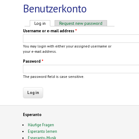
Benutzerkonto
Primary tabs
Log in
(active tab)
Request new password
Username or e-mail address
*
You may login with either your assigned username or
your e-mail address.
Password
*
The password field is case sensitive.
Esperanto
Häufige Fragen
Esperanto lernen
Esperanto-Musik