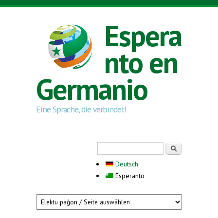
Skip to main content
Espera
nto en
Germanio
Eine Sprache, die verbindet!
Search form
Serĉi
Deutsch
Esperanto