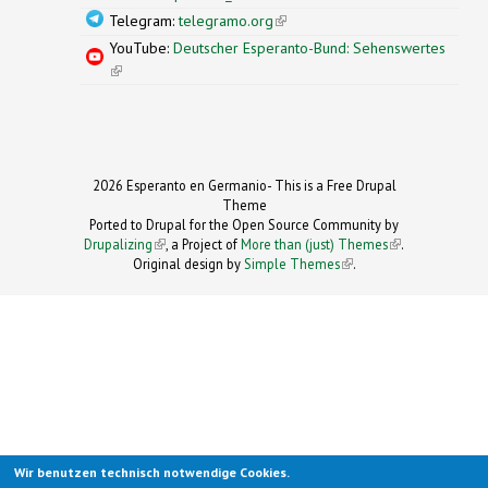
Telegram:
telegramo.org
(link is external)
YouTube:
Deutscher Esperanto-Bund: Sehenswertes
(link is external)
2026 Esperanto en Germanio- This is a Free Drupal
Theme
Ported to Drupal for the Open Source Community by
Drupalizing
(link is external)
, a Project of
More than (just) Themes
(link is
.
Original design by
Simple Themes
.
(link is
external)
external)
Wir benutzen technisch notwendige Cookies.