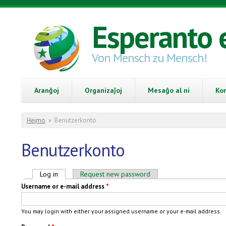
Skip to main content
Esperanto 
Von Mensch zu Mensch!
Aranĝoj
Organizaĵoj
Mesaĝo al ni
Ko
You are here
Hejmo
»
Benutzerkonto
Benutzerkonto
Primary tabs
Log in
(active tab)
Request new password
Username or e-mail address
*
You may login with either your assigned username or your e-mail address.