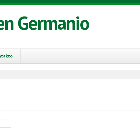
en Germanio
ntakto