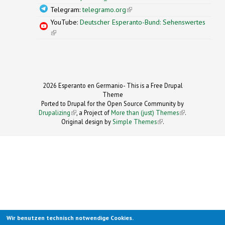
Telegram:
telegramo.org
(link is external)
YouTube:
Deutscher Esperanto-Bund: Sehenswertes
(link is external)
2026 Esperanto en Germanio- This is a Free Drupal
Theme
Ported to Drupal for the Open Source Community by
Drupalizing
(link is external)
, a Project of
More than (just) Themes
(link is
.
Original design by
Simple Themes
.
(link is
external)
external)
Wir benutzen technisch notwendige Cookies.