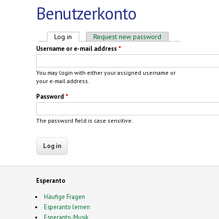
Benutzerkonto
Primary tabs
Log in
(active tab)
Request new password
Username or e-mail address
*
You may login with either your assigned username or
your e-mail address.
Password
*
The password field is case sensitive.
Esperanto
Häufige Fragen
Esperanto lernen
Esperanto-Musik