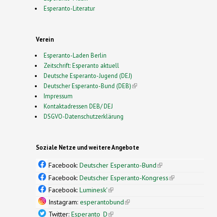
Esperanto-Literatur
Verein
Esperanto-Laden Berlin
Zeitschrift: Esperanto aktuell
Deutsche Esperanto-Jugend (DEJ)
Deutscher Esperanto-Bund (DEB)
(link is external)
Impressum
Kontaktadressen DEB/ DEJ
DSGVO-Datenschutzerklärung
Soziale Netze und weitere Angebote
Facebook:
Deutscher Esperanto-Bund
(link is
external)
Facebook:
Deutscher Esperanto-Kongress
(link is
external)
Facebook:
Luminesk'
(link is external)
Instagram:
esperantobund
(link is external)
Twitter:
Esperanto_D
(link is external)