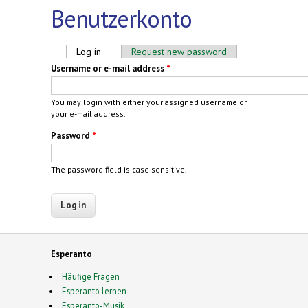
Benutzerkonto
Primary tabs
Log in
(active tab)
Request new password
Username or e-mail address
*
You may login with either your assigned username or
your e-mail address.
Password
*
The password field is case sensitive.
Esperanto
Häufige Fragen
Esperanto lernen
Esperanto-Musik