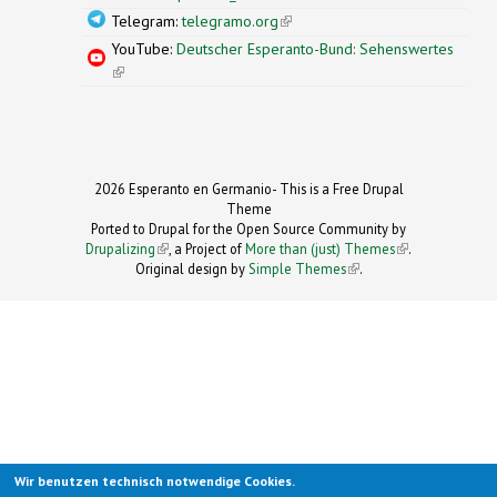
Telegram:
telegramo.org
(link is external)
YouTube:
Deutscher Esperanto-Bund: Sehenswertes
(link is external)
2026 Esperanto en Germanio- This is a Free Drupal
Theme
Ported to Drupal for the Open Source Community by
Drupalizing
(link is external)
, a Project of
More than (just) Themes
(link is
.
Original design by
Simple Themes
.
(link is
external)
external)
Wir benutzen technisch notwendige Cookies.