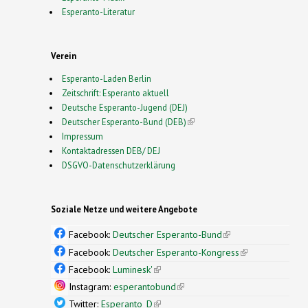
Esperanto-Literatur
Verein
Esperanto-Laden Berlin
Zeitschrift: Esperanto aktuell
Deutsche Esperanto-Jugend (DEJ)
Deutscher Esperanto-Bund (DEB)
(link is external)
Impressum
Kontaktadressen DEB/ DEJ
DSGVO-Datenschutzerklärung
Soziale Netze und weitere Angebote
Facebook:
Deutscher Esperanto-Bund
(link is
external)
Facebook:
Deutscher Esperanto-Kongress
(link is
external)
Facebook:
Luminesk'
(link is external)
Instagram:
esperantobund
(link is external)
Twitter:
Esperanto_D
(link is external)