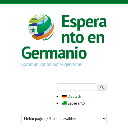
Skip to main content
Espera
nto en
Germanio
Kommunikation auf Augenhöhe!
Search form
Serĉi
Deutsch
Esperanto