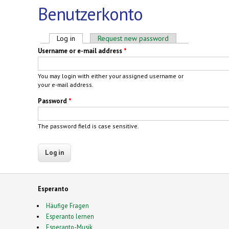
Benutzerkonto
Primary tabs
Log in
(active tab)
Request new password
Username or e-mail address
*
You may login with either your assigned username or
your e-mail address.
Password
*
The password field is case sensitive.
Esperanto
Häufige Fragen
Esperanto lernen
Esperanto-Musik