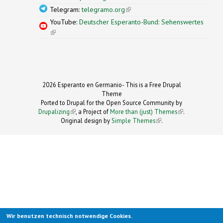
Telegram:
telegramo.org
(link is external)
YouTube:
Deutscher Esperanto-Bund: Sehenswertes
(link is external)
2026 Esperanto en Germanio- This is a Free Drupal
Theme
Ported to Drupal for the Open Source Community by
Drupalizing
(link is external)
, a Project of
More than (just) Themes
(link is
.
Original design by
Simple Themes
.
(link is
external)
external)
Wir benutzen technisch notwendige Cookies.