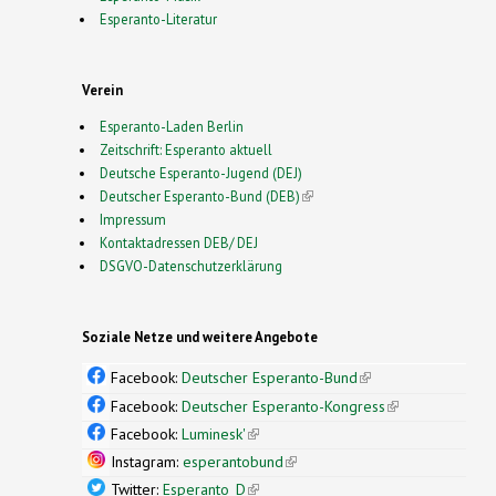
Esperanto-Literatur
Verein
Esperanto-Laden Berlin
Zeitschrift: Esperanto aktuell
Deutsche Esperanto-Jugend (DEJ)
Deutscher Esperanto-Bund (DEB)
(link is external)
Impressum
Kontaktadressen DEB/ DEJ
DSGVO-Datenschutzerklärung
Soziale Netze und weitere Angebote
Facebook:
Deutscher Esperanto-Bund
(link is
external)
Facebook:
Deutscher Esperanto-Kongress
(link is
external)
Facebook:
Luminesk'
(link is external)
Instagram:
esperantobund
(link is external)
Twitter:
Esperanto_D
(link is external)