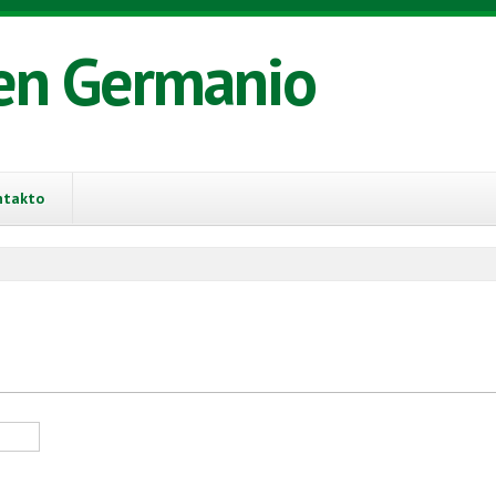
en Germanio
ntakto