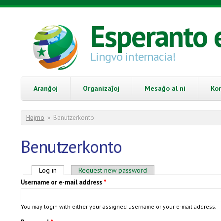
Skip to main content
Esperanto 
Lingvo internacia!
Aranĝoj
Organizaĵoj
Mesaĝo al ni
Ko
You are here
Hejmo
»
Benutzerkonto
Benutzerkonto
Primary tabs
Log in
(active tab)
Request new password
Username or e-mail address
*
You may login with either your assigned username or your e-mail address.