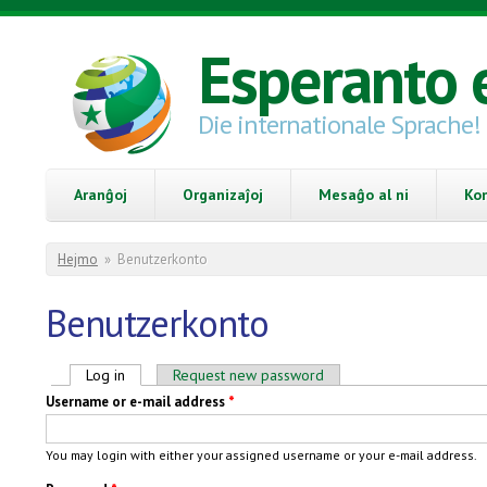
Skip to main content
Esperanto 
Die internationale Sprache!
Aranĝoj
Organizaĵoj
Mesaĝo al ni
Ko
You are here
Hejmo
»
Benutzerkonto
Benutzerkonto
Primary tabs
Log in
(active tab)
Request new password
Username or e-mail address
*
You may login with either your assigned username or your e-mail address.