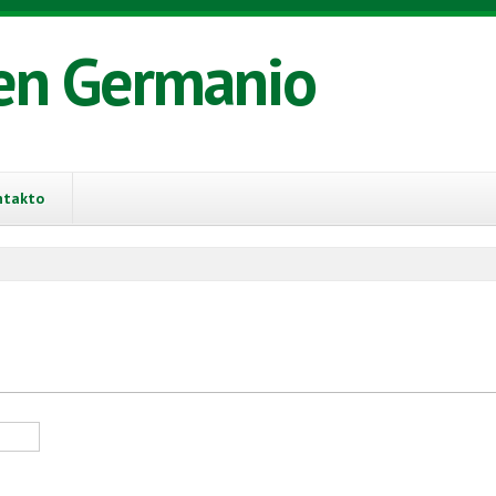
en Germanio
ntakto