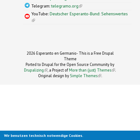
Telegram:
telegramo.org
(link is external)
YouTube:
Deutscher Esperanto-Bund: Sehenswertes
(link is external)
2026 Esperanto en Germanio- This is a Free Drupal
Theme
Ported to Drupal for the Open Source Community by
Drupalizing
(link is external)
, a Project of
More than (just) Themes
(link is
.
Original design by
Simple Themes
.
(link is
external)
external)
Wir benutzen technisch notwendige Cookies.