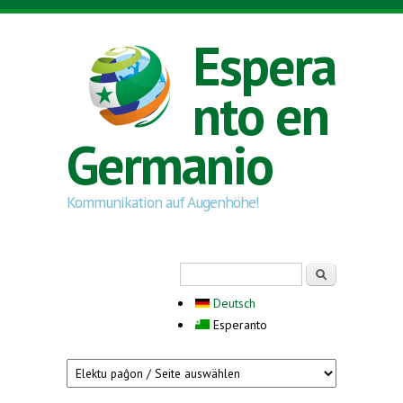
Skip to main content
Espera
nto en
Germanio
Kommunikation auf Augenhöhe!
Search form
Serĉi
Deutsch
Esperanto