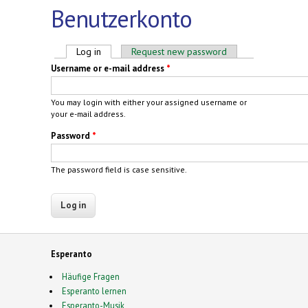
Benutzerkonto
Primary tabs
Log in
(active tab)
Request new password
Username or e-mail address
*
You may login with either your assigned username or
your e-mail address.
Password
*
The password field is case sensitive.
Esperanto
Häufige Fragen
Esperanto lernen
Esperanto-Musik