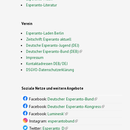
Esperanto-Literatur
Verein
Esperanto-Laden Berlin
Zeitschrift: Esperanto aktuell
Deutsche Esperanto-Jugend (DEJ)
Deutscher Esperanto-Bund (DEB)
(link is external)
Impressum
Kontaktadressen DEB/ DEJ
DSGVO-Datenschutzerklärung
Soziale Netze und weitere Angebote
Facebook:
Deutscher Esperanto-Bund
(link is
external)
Facebook:
Deutscher Esperanto-Kongress
(link is
external)
Facebook:
Luminesk'
(link is external)
Instagram:
esperantobund
(link is external)
Twitter:
Esperanto_D
(link is external)