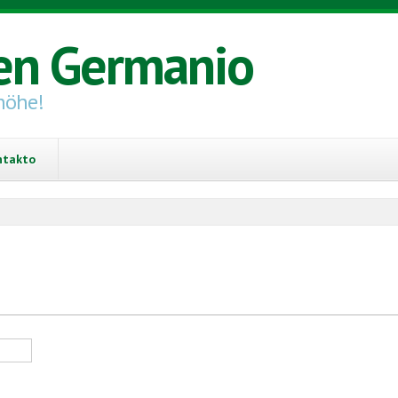
en Germanio
höhe!
ntakto