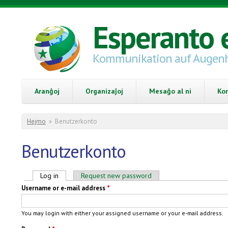
Skip to main content
Esperanto 
Kommunikation auf Augen
Aranĝoj
Organizaĵoj
Mesaĝo al ni
Ko
You are here
Hejmo
»
Benutzerkonto
Benutzerkonto
Primary tabs
Log in
(active tab)
Request new password
Username or e-mail address
*
You may login with either your assigned username or your e-mail address.