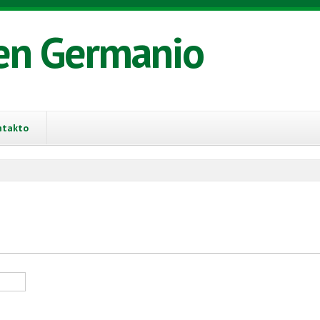
en Germanio
ntakto