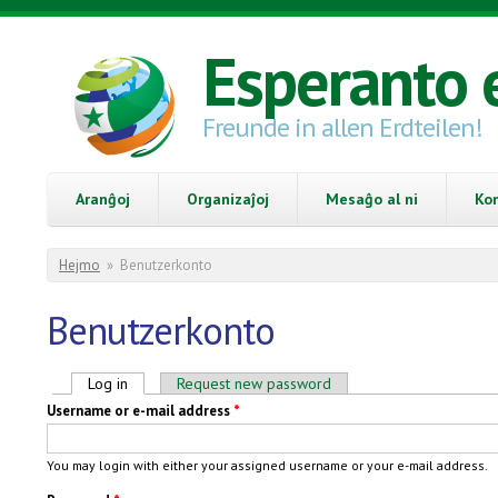
Skip to main content
Esperanto 
Freunde in allen Erdteilen!
Aranĝoj
Organizaĵoj
Mesaĝo al ni
Ko
You are here
Hejmo
»
Benutzerkonto
Benutzerkonto
Primary tabs
Log in
(active tab)
Request new password
Username or e-mail address
*
You may login with either your assigned username or your e-mail address.