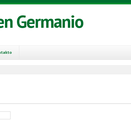
en Germanio
ntakto