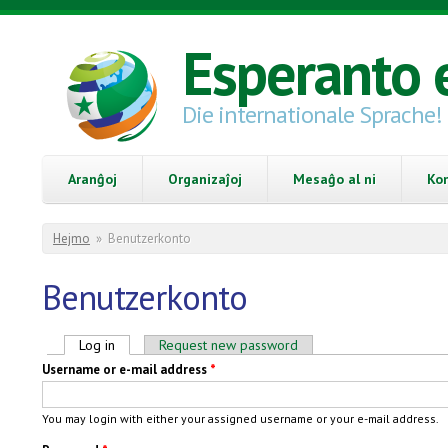
Skip to main content
Esperanto 
Die internationale Sprache!
Aranĝoj
Organizaĵoj
Mesaĝo al ni
Ko
You are here
Hejmo
»
Benutzerkonto
Benutzerkonto
Primary tabs
Log in
(active tab)
Request new password
Username or e-mail address
*
You may login with either your assigned username or your e-mail address.