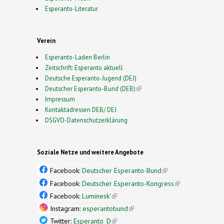
Esperanto-Literatur
Verein
Esperanto-Laden Berlin
Zeitschrift: Esperanto aktuell
Deutsche Esperanto-Jugend (DEJ)
Deutscher Esperanto-Bund (DEB)
(link is external)
Impressum
Kontaktadressen DEB/ DEJ
DSGVO-Datenschutzerklärung
Soziale Netze und weitere Angebote
Facebook:
Deutscher Esperanto-Bund
(link is
external)
Facebook:
Deutscher Esperanto-Kongress
(link is
external)
Facebook:
Luminesk'
(link is external)
Instagram:
esperantobund
(link is external)
Twitter:
Esperanto_D
(link is external)