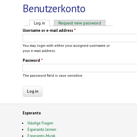
Benutzerkonto
Primary tabs
Log in
(active tab)
Request new password
Username or e-mail address
*
You may login with either your assigned username or
your e-mail address.
Password
*
The password field is case sensitive.
Esperanto
Häufige Fragen
Esperanto lernen
Esperanto-Musik