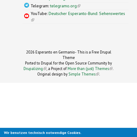
Telegram:
telegramo.org
(link is external)
YouTube:
Deutscher Esperanto-Bund: Sehenswertes
(link is external)
2026 Esperanto en Germanio- This is a Free Drupal
Theme
Ported to Drupal for the Open Source Community by
Drupalizing
(link is external)
, a Project of
More than (just) Themes
(link is
.
Original design by
Simple Themes
.
(link is
external)
external)
Wir benutzen technisch notwendige Cookies.