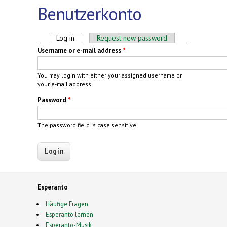
Benutzerkonto
Primary tabs
Log in
(active tab)
Request new password
Username or e-mail address
*
You may login with either your assigned username or
your e-mail address.
Password
*
The password field is case sensitive.
Esperanto
Häufige Fragen
Esperanto lernen
Esperanto-Musik