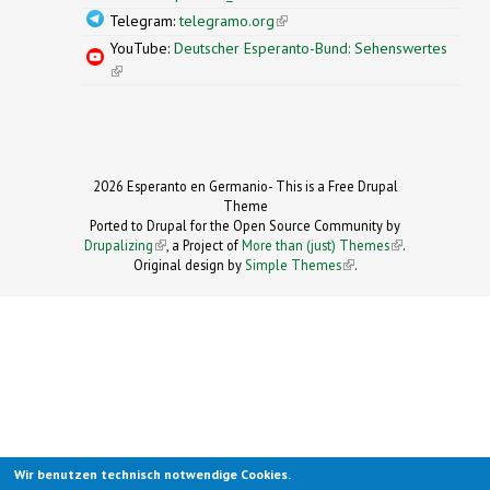
Telegram:
telegramo.org
(link is external)
YouTube:
Deutscher Esperanto-Bund: Sehenswertes
(link is external)
2026 Esperanto en Germanio- This is a Free Drupal
Theme
Ported to Drupal for the Open Source Community by
Drupalizing
(link is external)
, a Project of
More than (just) Themes
(link is
.
Original design by
Simple Themes
.
(link is
external)
external)
Wir benutzen technisch notwendige Cookies.