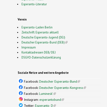
Esperanto-Literatur
Verein
Esperanto-Laden Berlin
Zeitschrift: Esperanto aktuell
Deutsche Esperanto-Jugend (DEJ)
Deutscher Esperanto-Bund (DEB)
(link is external)
Impressum
Kontaktadressen DEB/ DEJ
DSGVO-Datenschutzerklärung
Soziale Netze und weitere Angebote
Facebook:
Deutscher Esperanto-Bund
(link is
external)
Facebook:
Deutscher Esperanto-Kongress
(link is
external)
Facebook:
Luminesk'
(link is external)
Instagram:
esperantobund
(link is external)
Twitter:
Esperanto_D
(link is external)