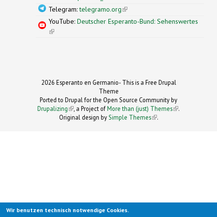
Telegram:
telegramo.org
(link is external)
YouTube:
Deutscher Esperanto-Bund: Sehenswertes
(link is external)
2026 Esperanto en Germanio- This is a Free Drupal
Theme
Ported to Drupal for the Open Source Community by
Drupalizing
(link is external)
, a Project of
More than (just) Themes
(link is
.
Original design by
Simple Themes
.
(link is
external)
external)
Wir benutzen technisch notwendige Cookies.