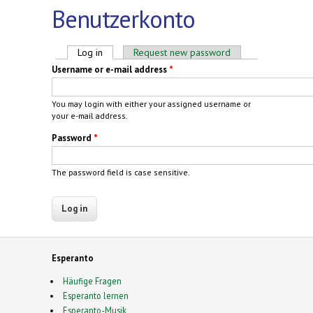
Benutzerkonto
Primary tabs
Log in
(active tab)
Request new password
Username or e-mail address
*
You may login with either your assigned username or
your e-mail address.
Password
*
The password field is case sensitive.
Esperanto
Häufige Fragen
Esperanto lernen
Esperanto-Musik