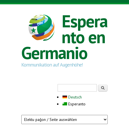
Skip to main content
Espera
nto en
Germanio
Kommunikation auf Augenhöhe!
Search form
Serĉi
Deutsch
Esperanto