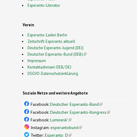
Esperanto-Literatur
Verein
Esperanto-Laden Berlin
Zeitschrift: Esperanto aktuell
Deutsche Esperanto-Jugend (DEJ)
Deutscher Esperanto-Bund (DEB)
(link is external)
Impressum
Kontaktadressen DEB/ DEJ
DSGVO-Datenschutzerklärung
Soziale Netze und weitere Angebote
Facebook:
Deutscher Esperanto-Bund
(link is
external)
Facebook:
Deutscher Esperanto-Kongress
(link is
external)
Facebook:
Luminesk'
(link is external)
Instagram:
esperantobund
(link is external)
Twitter:
Esperanto_D
(link is external)