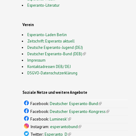
Esperanto-Literatur
Verein
Esperanto-Laden Berlin
Zeitschrift: Esperanto aktuell
Deutsche Esperanto-Jugend (DEJ)
Deutscher Esperanto-Bund (DEB)
(link is external)
Impressum
Kontaktadressen DEB/ DEJ
DSGVO-Datenschutzerklärung
Soziale Netze und weitere Angebote
Facebook:
Deutscher Esperanto-Bund
(link is
external)
Facebook:
Deutscher Esperanto-Kongress
(link is
external)
Facebook:
Luminesk'
(link is external)
Instagram:
esperantobund
(link is external)
Twitter:
Esperanto_D
(link is external)