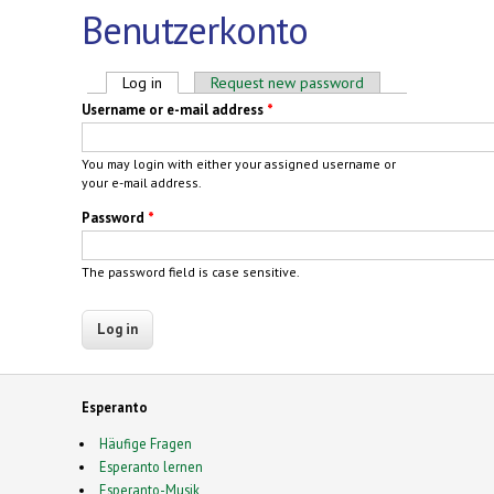
Benutzerkonto
Primary tabs
Log in
(active tab)
Request new password
Username or e-mail address
*
You may login with either your assigned username or
your e-mail address.
Password
*
The password field is case sensitive.
Esperanto
Häufige Fragen
Esperanto lernen
Esperanto-Musik