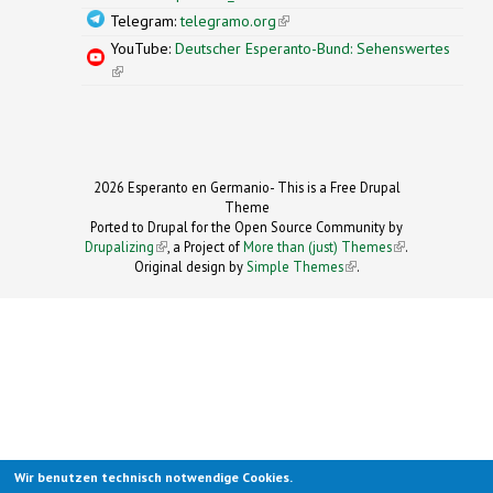
Telegram:
telegramo.org
(link is external)
YouTube:
Deutscher Esperanto-Bund: Sehenswertes
(link is external)
2026 Esperanto en Germanio- This is a Free Drupal
Theme
Ported to Drupal for the Open Source Community by
Drupalizing
(link is external)
, a Project of
More than (just) Themes
(link is
.
Original design by
Simple Themes
.
(link is
external)
external)
Wir benutzen technisch notwendige Cookies.