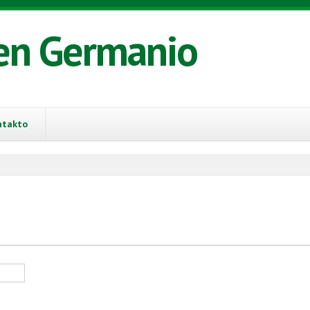
en Germanio
ntakto