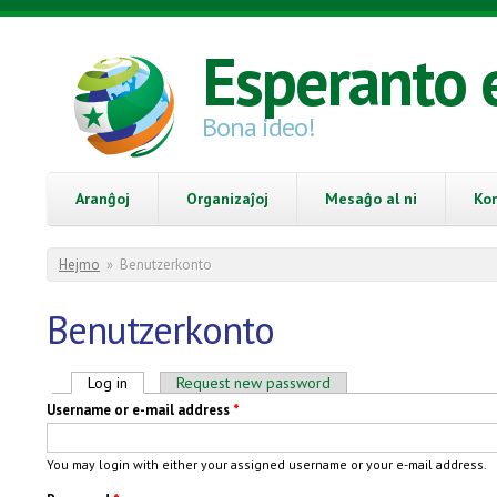
Skip to main content
Esperanto 
Bona ideo!
Aranĝoj
Organizaĵoj
Mesaĝo al ni
Ko
You are here
Hejmo
»
Benutzerkonto
Benutzerkonto
Primary tabs
Log in
(active tab)
Request new password
Username or e-mail address
*
You may login with either your assigned username or your e-mail address.