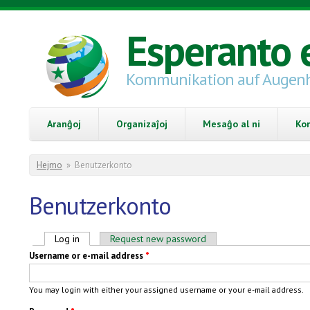
Skip to main content
Esperanto 
Kommunikation auf Augen
Aranĝoj
Organizaĵoj
Mesaĝo al ni
Ko
You are here
Hejmo
»
Benutzerkonto
Benutzerkonto
Primary tabs
Log in
(active tab)
Request new password
Username or e-mail address
*
You may login with either your assigned username or your e-mail address.