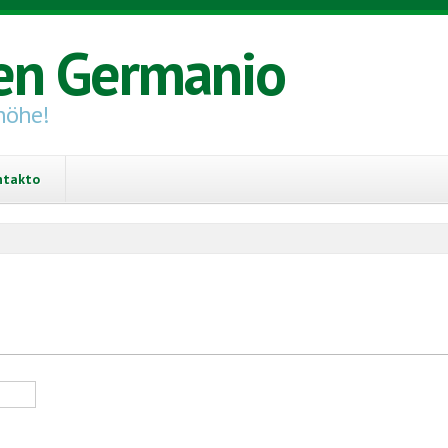
en Germanio
höhe!
ntakto