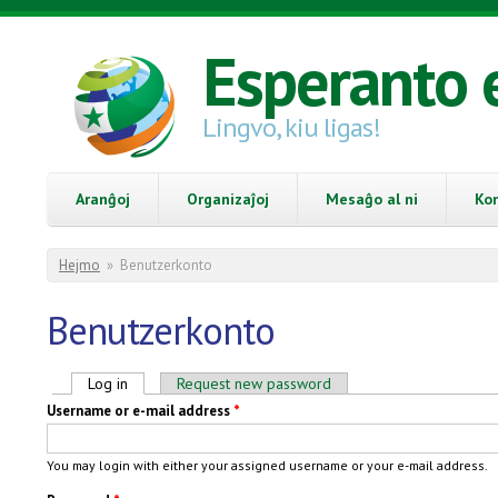
Skip to main content
Esperanto 
Lingvo, kiu ligas!
Aranĝoj
Organizaĵoj
Mesaĝo al ni
Ko
You are here
Hejmo
»
Benutzerkonto
Benutzerkonto
Primary tabs
Log in
(active tab)
Request new password
Username or e-mail address
*
You may login with either your assigned username or your e-mail address.