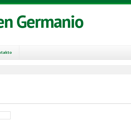
en Germanio
ntakto