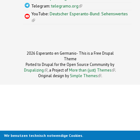
Telegram:
telegramo.org
(link is external)
YouTube:
Deutscher Esperanto-Bund: Sehenswertes
(link is external)
2026 Esperanto en Germanio- This is a Free Drupal
Theme
Ported to Drupal for the Open Source Community by
Drupalizing
(link is external)
, a Project of
More than (just) Themes
(link is
.
Original design by
Simple Themes
.
(link is
external)
external)
Wir benutzen technisch notwendige Cookies.