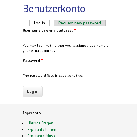
Benutzerkonto
Primary tabs
Log in
(active tab)
Request new password
Username or e-mail address
*
You may login with either your assigned username or
your e-mail address.
Password
*
The password field is case sensitive.
Esperanto
Häufige Fragen
Esperanto lernen
Esperanto-Musik