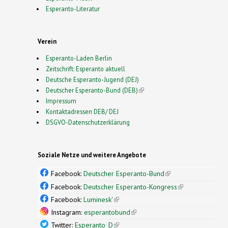
Esperanto-Literatur
Verein
Esperanto-Laden Berlin
Zeitschrift: Esperanto aktuell
Deutsche Esperanto-Jugend (DEJ)
Deutscher Esperanto-Bund (DEB)
(link is external)
Impressum
Kontaktadressen DEB/ DEJ
DSGVO-Datenschutzerklärung
Soziale Netze und weitere Angebote
Facebook:
Deutscher Esperanto-Bund
(link is
external)
Facebook:
Deutscher Esperanto-Kongress
(link is
external)
Facebook:
Luminesk'
(link is external)
Instagram:
esperantobund
(link is external)
Twitter:
Esperanto_D
(link is external)