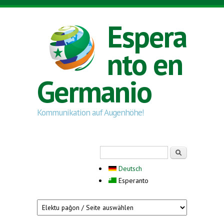
Skip to main content
Espera
nto en
Germanio
Kommunikation auf Augenhöhe!
Search form
Serĉi
Deutsch
Esperanto