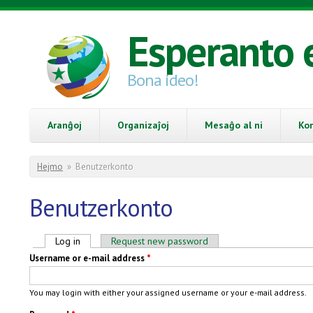
Skip to main content
Esperanto 
Bona ideo!
Aranĝoj
Organizaĵoj
Mesaĝo al ni
Ko
You are here
Hejmo
»
Benutzerkonto
Benutzerkonto
Primary tabs
Log in
(active tab)
Request new password
Username or e-mail address
*
You may login with either your assigned username or your e-mail address.