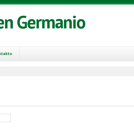
en Germanio
ntakto