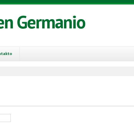
en Germanio
ntakto