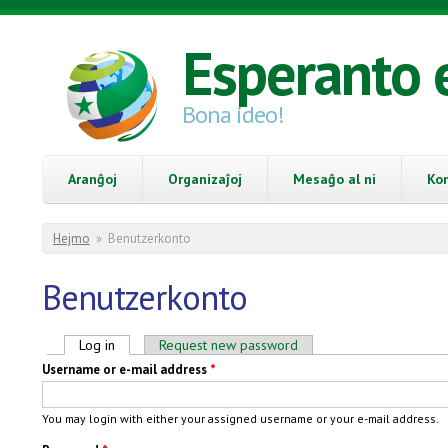
Skip to main content
Esperanto 
Bona ideo!
Aranĝoj
Organizaĵoj
Mesaĝo al ni
Ko
You are here
Hejmo
»
Benutzerkonto
Benutzerkonto
Primary tabs
Log in
(active tab)
Request new password
Username or e-mail address
*
You may login with either your assigned username or your e-mail address.