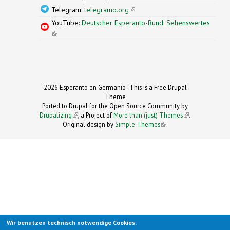
Telegram:
telegramo.org
(link is external)
YouTube:
Deutscher Esperanto-Bund: Sehenswertes
(link is external)
2026 Esperanto en Germanio- This is a Free Drupal
Theme
Ported to Drupal for the Open Source Community by
Drupalizing
(link is external)
, a Project of
More than (just) Themes
(link is
.
Original design by
Simple Themes
.
(link is
external)
external)
Wir benutzen technisch notwendige Cookies.