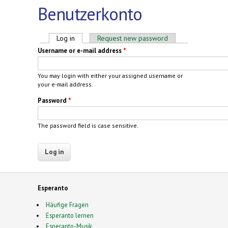
Benutzerkonto
Primary tabs
Log in
(active tab)
Request new password
Username or e-mail address
*
You may login with either your assigned username or
your e-mail address.
Password
*
The password field is case sensitive.
Esperanto
Häufige Fragen
Esperanto lernen
Esperanto-Musik