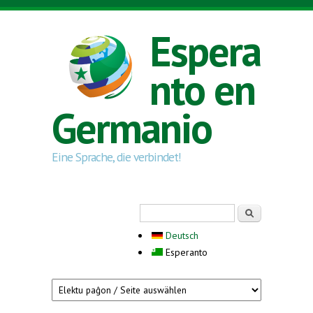
Skip to main content
Espera
nto en
Germanio
Eine Sprache, die verbindet!
Search form
Serĉi
Deutsch
Esperanto