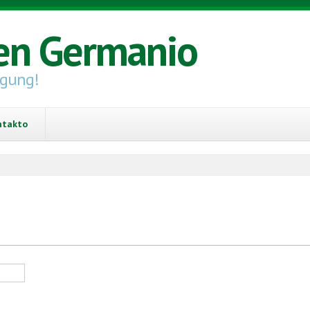
en Germanio
igung!
ntakto