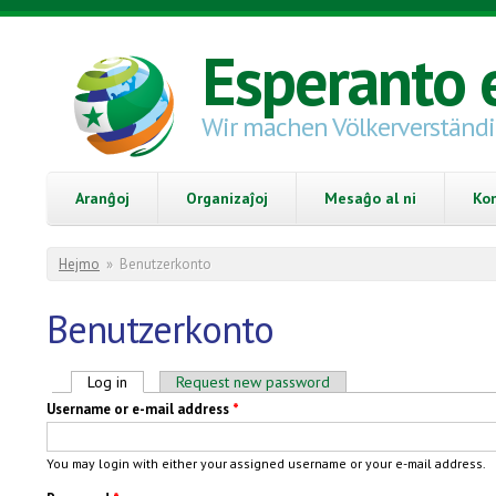
Skip to main content
Esperanto 
Wir machen Völkerverständ
Aranĝoj
Organizaĵoj
Mesaĝo al ni
Ko
You are here
Hejmo
»
Benutzerkonto
Benutzerkonto
Primary tabs
Log in
(active tab)
Request new password
Username or e-mail address
*
You may login with either your assigned username or your e-mail address.