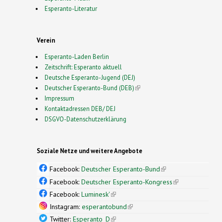
Esperanto-Literatur
Verein
Esperanto-Laden Berlin
Zeitschrift: Esperanto aktuell
Deutsche Esperanto-Jugend (DEJ)
Deutscher Esperanto-Bund (DEB)
(link is external)
Impressum
Kontaktadressen DEB/ DEJ
DSGVO-Datenschutzerklärung
Soziale Netze und weitere Angebote
Facebook:
Deutscher Esperanto-Bund
(link is
external)
Facebook:
Deutscher Esperanto-Kongress
(link is
external)
Facebook:
Luminesk'
(link is external)
Instagram:
esperantobund
(link is external)
Twitter:
Esperanto_D
(link is external)