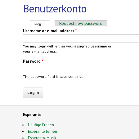
Benutzerkonto
Primary tabs
Log in
(active tab)
Request new password
Username or e-mail address
*
You may login with either your assigned username or
your e-mail address.
Password
*
The password field is case sensitive.
Esperanto
Häufige Fragen
Esperanto lernen
Esperanto-Musik