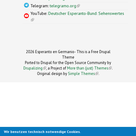
Telegram:
telegramo.org
(link is external)
YouTube:
Deutscher Esperanto-Bund: Sehenswertes
(link is external)
2026 Esperanto en Germanio- This is a Free Drupal
Theme
Ported to Drupal for the Open Source Community by
Drupalizing
(link is external)
, a Project of
More than (just) Themes
(link is
.
Original design by
Simple Themes
.
(link is
external)
external)
Wir benutzen technisch notwendige Cookies.