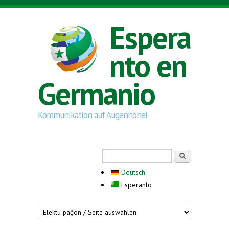
Skip to main content
Espera
nto en
Germanio
Kommunikation auf Augenhöhe!
Search form
Serĉi
Deutsch
Esperanto