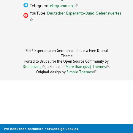
Telegram:
telegramo.org
(link is external)
YouTube:
Deutscher Esperanto-Bund: Sehenswertes
(link is external)
2026 Esperanto en Germanio- This is a Free Drupal
Theme
Ported to Drupal for the Open Source Community by
Drupalizing
(link is external)
, a Project of
More than (just) Themes
(link is
.
Original design by
Simple Themes
.
(link is
external)
external)
Wir benutzen technisch notwendige Cookies.