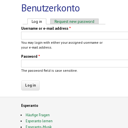
Benutzerkonto
Primary tabs
Log in
(active tab)
Request new password
Username or e-mail address
*
You may login with either your assigned username or
your e-mail address.
Password
*
The password field is case sensitive.
Esperanto
Häufige Fragen
Esperanto lernen
Esperanto-Musik