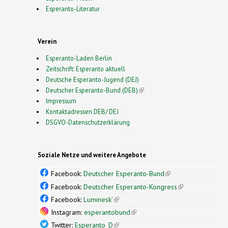
Esperanto-Literatur
Verein
Esperanto-Laden Berlin
Zeitschrift: Esperanto aktuell
Deutsche Esperanto-Jugend (DEJ)
Deutscher Esperanto-Bund (DEB)
(link is external)
Impressum
Kontaktadressen DEB/ DEJ
DSGVO-Datenschutzerklärung
Soziale Netze und weitere Angebote
Facebook:
Deutscher Esperanto-Bund
(link is
external)
Facebook:
Deutscher Esperanto-Kongress
(link is
external)
Facebook:
Luminesk'
(link is external)
Instagram:
esperantobund
(link is external)
Twitter:
Esperanto_D
(link is external)