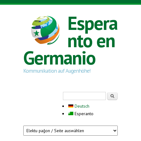
Skip to main content
Espera
nto en
Germanio
Kommunikation auf Augenhöhe!
Search form
Serĉi
Deutsch
Esperanto