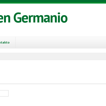
en Germanio
ntakto