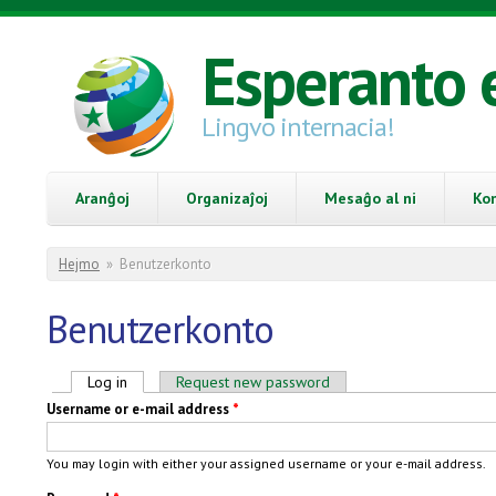
Skip to main content
Esperanto 
Lingvo internacia!
Aranĝoj
Organizaĵoj
Mesaĝo al ni
Ko
You are here
Hejmo
»
Benutzerkonto
Benutzerkonto
Primary tabs
Log in
(active tab)
Request new password
Username or e-mail address
*
You may login with either your assigned username or your e-mail address.