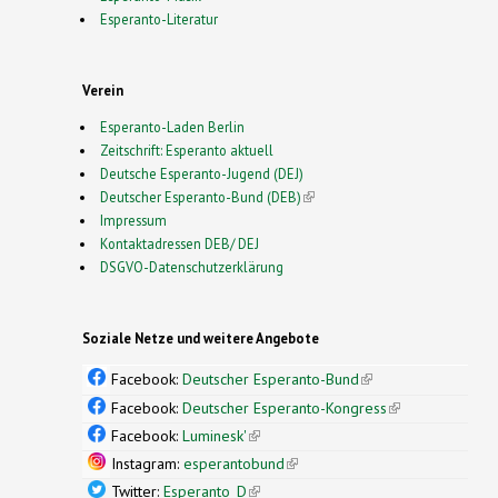
Esperanto-Literatur
Verein
Esperanto-Laden Berlin
Zeitschrift: Esperanto aktuell
Deutsche Esperanto-Jugend (DEJ)
Deutscher Esperanto-Bund (DEB)
(link is external)
Impressum
Kontaktadressen DEB/ DEJ
DSGVO-Datenschutzerklärung
Soziale Netze und weitere Angebote
Facebook:
Deutscher Esperanto-Bund
(link is
external)
Facebook:
Deutscher Esperanto-Kongress
(link is
external)
Facebook:
Luminesk'
(link is external)
Instagram:
esperantobund
(link is external)
Twitter:
Esperanto_D
(link is external)