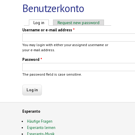
Benutzerkonto
Primary tabs
Log in
(active tab)
Request new password
Username or e-mail address
*
You may login with either your assigned username or
your e-mail address.
Password
*
The password field is case sensitive.
Esperanto
Häufige Fragen
Esperanto lernen
Esperanto-Musik