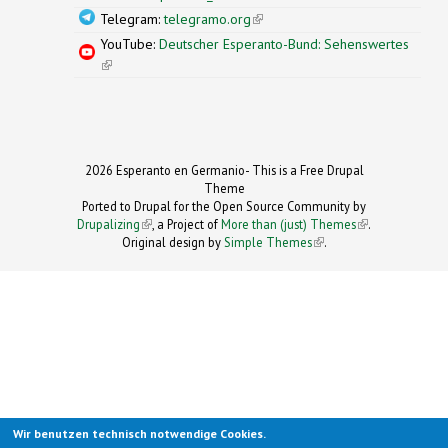
Telegram:
telegramo.org
(link is external)
YouTube:
Deutscher Esperanto-Bund: Sehenswertes
(link is external)
2026 Esperanto en Germanio- This is a Free Drupal
Theme
Ported to Drupal for the Open Source Community by
Drupalizing
(link is external)
, a Project of
More than (just) Themes
(link is
.
Original design by
Simple Themes
.
(link is
external)
external)
Wir benutzen technisch notwendige Cookies.