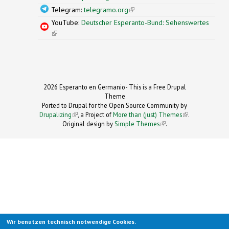
Telegram:
telegramo.org
(link is external)
YouTube:
Deutscher Esperanto-Bund: Sehenswertes
(link is external)
2026 Esperanto en Germanio- This is a Free Drupal
Theme
Ported to Drupal for the Open Source Community by
Drupalizing
(link is external)
, a Project of
More than (just) Themes
(link is
.
Original design by
Simple Themes
.
(link is
external)
external)
Wir benutzen technisch notwendige Cookies.