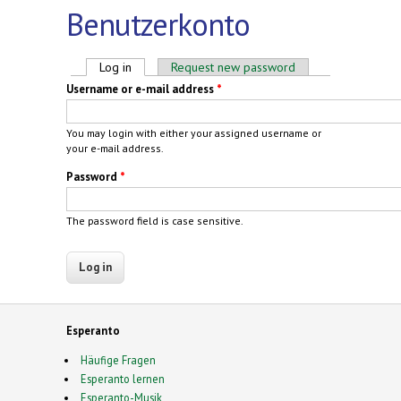
Benutzerkonto
Primary tabs
Log in
(active tab)
Request new password
Username or e-mail address
*
You may login with either your assigned username or
your e-mail address.
Password
*
The password field is case sensitive.
Esperanto
Häufige Fragen
Esperanto lernen
Esperanto-Musik