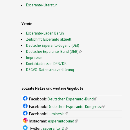
Esperanto-Literatur
Verein
Esperanto-Laden Berlin
Zeitschrift: Esperanto aktuell
Deutsche Esperanto-Jugend (DEJ)
Deutscher Esperanto-Bund (DEB)
(link is external)
Impressum
Kontaktadressen DEB/ DEJ
DSGVO-Datenschutzerklärung
Soziale Netze und weitere Angebote
Facebook:
Deutscher Esperanto-Bund
(link is
external)
Facebook:
Deutscher Esperanto-Kongress
(link is
external)
Facebook:
Luminesk'
(link is external)
Instagram:
esperantobund
(link is external)
Twitter:
Esperanto_D
(link is external)