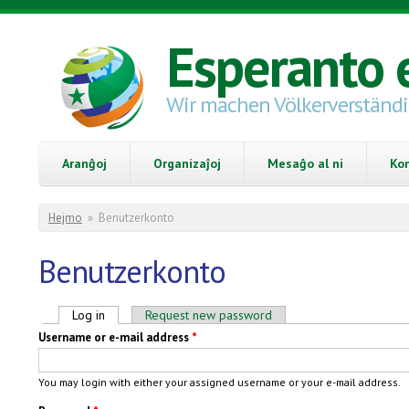
Skip to main content
Esperanto 
Wir machen Völkerverständ
Aranĝoj
Organizaĵoj
Mesaĝo al ni
Ko
You are here
Hejmo
»
Benutzerkonto
Benutzerkonto
Primary tabs
Log in
(active tab)
Request new password
Username or e-mail address
*
You may login with either your assigned username or your e-mail address.