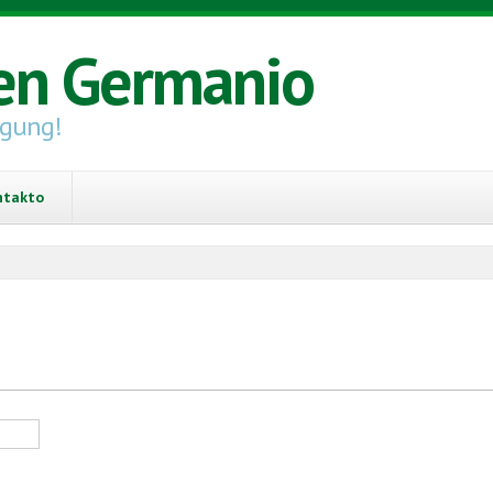
en Germanio
igung!
ntakto