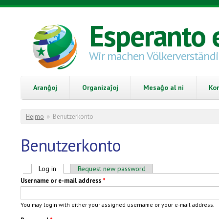
Skip to main content
Esperanto 
Wir machen Völkerverständ
Aranĝoj
Organizaĵoj
Mesaĝo al ni
Ko
You are here
Hejmo
»
Benutzerkonto
Benutzerkonto
Primary tabs
Log in
(active tab)
Request new password
Username or e-mail address
*
You may login with either your assigned username or your e-mail address.