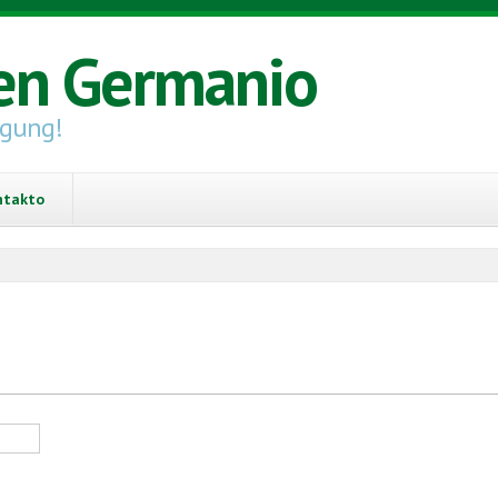
en Germanio
igung!
ntakto