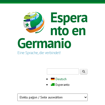
Skip to main content
Espera
nto en
Germanio
Eine Sprache, die verbindet!
Search form
Serĉi
Deutsch
Esperanto