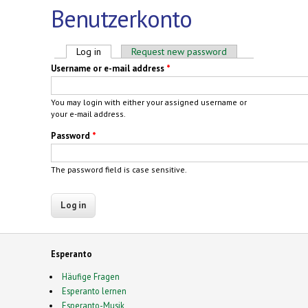
Benutzerkonto
Primary tabs
Log in
(active tab)
Request new password
Username or e-mail address
*
You may login with either your assigned username or
your e-mail address.
Password
*
The password field is case sensitive.
Esperanto
Häufige Fragen
Esperanto lernen
Esperanto-Musik