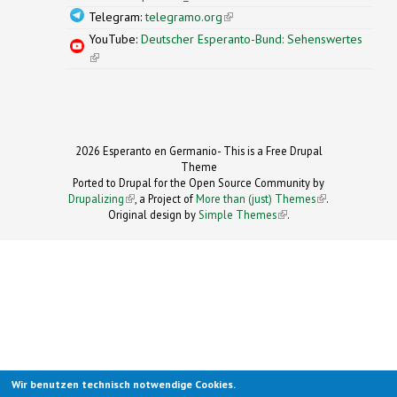
Telegram:
telegramo.org
(link is external)
YouTube:
Deutscher Esperanto-Bund: Sehenswertes
(link is external)
2026 Esperanto en Germanio- This is a Free Drupal
Theme
Ported to Drupal for the Open Source Community by
Drupalizing
(link is external)
, a Project of
More than (just) Themes
(link is
.
Original design by
Simple Themes
.
(link is
external)
external)
Wir benutzen technisch notwendige Cookies.