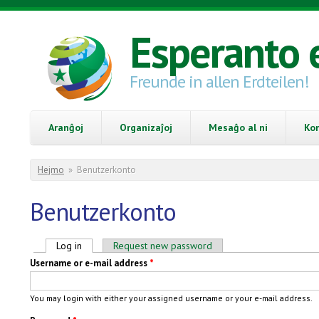
Skip to main content
Esperanto 
Freunde in allen Erdteilen!
Aranĝoj
Organizaĵoj
Mesaĝo al ni
Ko
You are here
Hejmo
»
Benutzerkonto
Benutzerkonto
Primary tabs
Log in
(active tab)
Request new password
Username or e-mail address
*
You may login with either your assigned username or your e-mail address.