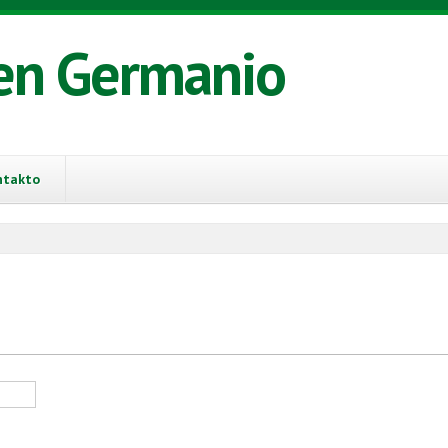
en Germanio
ntakto