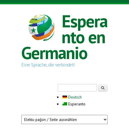
Skip to main content
Espera
nto en
Germanio
Eine Sprache, die verbindet!
Search form
Serĉi
Deutsch
Esperanto