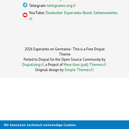
Telegram:
telegramo.org
(link is external)
YouTube:
Deutscher Esperanto-Bund: Sehenswertes
(link is external)
2026 Esperanto en Germanio- This is a Free Drupal
Theme
Ported to Drupal for the Open Source Community by
Drupalizing
(link is external)
, a Project of
More than (just) Themes
(link is
.
Original design by
Simple Themes
.
(link is
external)
external)
Wir benutzen technisch notwendige Cookies.