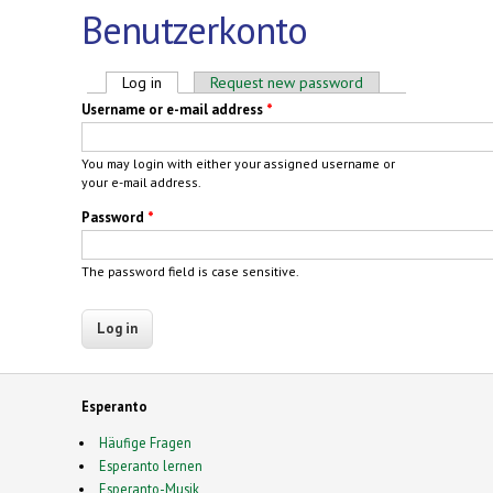
Benutzerkonto
Primary tabs
Log in
(active tab)
Request new password
Username or e-mail address
*
You may login with either your assigned username or
your e-mail address.
Password
*
The password field is case sensitive.
Esperanto
Häufige Fragen
Esperanto lernen
Esperanto-Musik