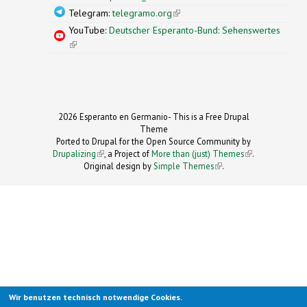
Telegram:
telegramo.org
(link is external)
YouTube:
Deutscher Esperanto-Bund: Sehenswertes
(link is external)
2026 Esperanto en Germanio- This is a Free Drupal
Theme
Ported to Drupal for the Open Source Community by
Drupalizing
(link is external)
, a Project of
More than (just) Themes
(link is
.
Original design by
Simple Themes
.
(link is
external)
external)
Wir benutzen technisch notwendige Cookies.