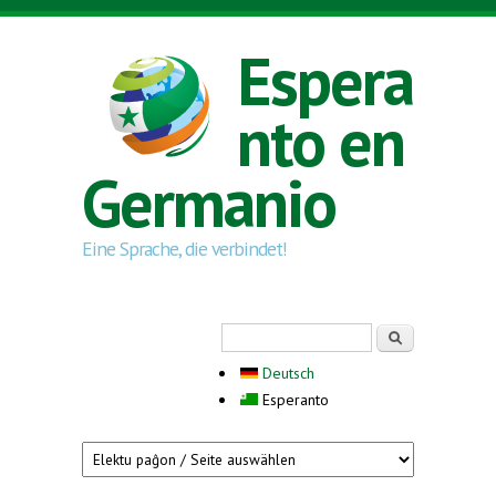
Skip to main content
Espera
nto en
Germanio
Eine Sprache, die verbindet!
Search form
Serĉi
Deutsch
Esperanto