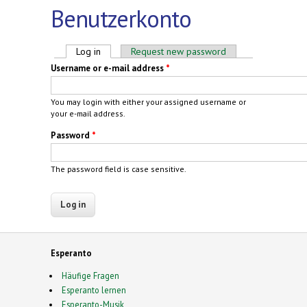
Benutzerkonto
Primary tabs
Log in
(active tab)
Request new password
Username or e-mail address
*
You may login with either your assigned username or
your e-mail address.
Password
*
The password field is case sensitive.
Esperanto
Häufige Fragen
Esperanto lernen
Esperanto-Musik