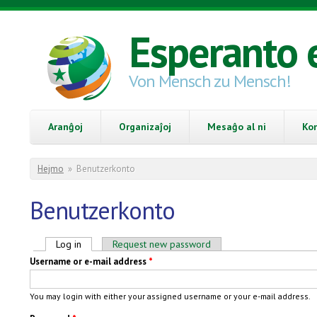
Skip to main content
Esperanto 
Von Mensch zu Mensch!
Aranĝoj
Organizaĵoj
Mesaĝo al ni
Ko
You are here
Hejmo
»
Benutzerkonto
Benutzerkonto
Primary tabs
Log in
(active tab)
Request new password
Username or e-mail address
*
You may login with either your assigned username or your e-mail address.