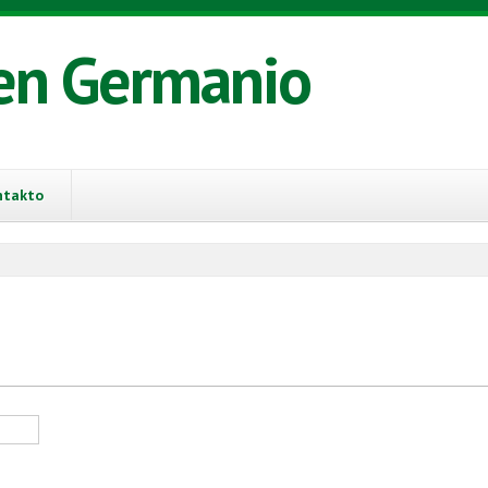
en Germanio
ntakto