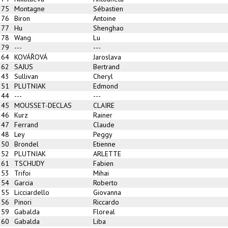
375
Montagne
Sébastien
376
Biron
Antoine
377
Hu
Shenghao
378
Wang
Lu
379
---
---
364
KOVÁŘOVÁ
Jaroslava
362
SAJUS
Bertrand
343
Sullivan
Cheryl
351
PLUTNIAK
Edmond
344
---
---
345
MOUSSET-DECLAS
CLAIRE
346
Kurz
Rainer
347
Ferrand
Claude
348
Ley
Peggy
350
Brondel
Etienne
352
PLUTNIAK
ARLETTE
361
TSCHUDY
Fabien
353
Trifoi
Mihai
354
Garcia
Roberto
355
Licciardello
Giovanna
356
Pinori
Riccardo
359
Gabalda
Floreal
360
Gabalda
Liba