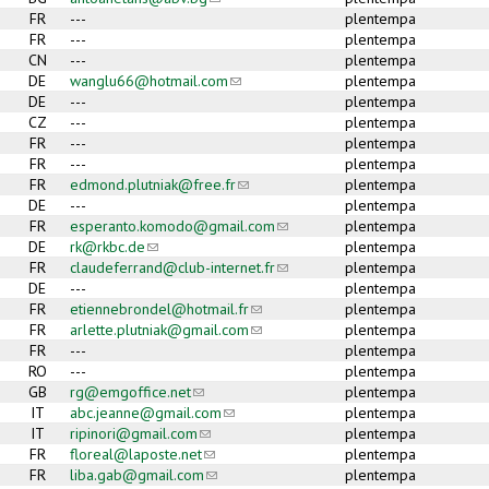
FR
---
plentempa
FR
---
plentempa
CN
---
plentempa
DE
wanglu66@hotmail.com
(link sends e-mail)
plentempa
DE
---
plentempa
CZ
---
plentempa
FR
---
plentempa
FR
---
plentempa
FR
edmond.plutniak@free.fr
(link sends e-mail)
plentempa
DE
---
plentempa
FR
esperanto.komodo@gmail.com
(link sends e-mail)
plentempa
DE
rk@rkbc.de
(link sends e-mail)
plentempa
FR
claudeferrand@club-internet.fr
(link sends e-mail)
plentempa
DE
---
plentempa
FR
etiennebrondel@hotmail.fr
(link sends e-mail)
plentempa
FR
arlette.plutniak@gmail.com
(link sends e-mail)
plentempa
FR
---
plentempa
RO
---
plentempa
GB
rg@emgoffice.net
(link sends e-mail)
plentempa
IT
abc.jeanne@gmail.com
(link sends e-mail)
plentempa
IT
ripinori@gmail.com
(link sends e-mail)
plentempa
FR
floreal@laposte.net
(link sends e-mail)
plentempa
FR
liba.gab@gmail.com
(link sends e-mail)
plentempa