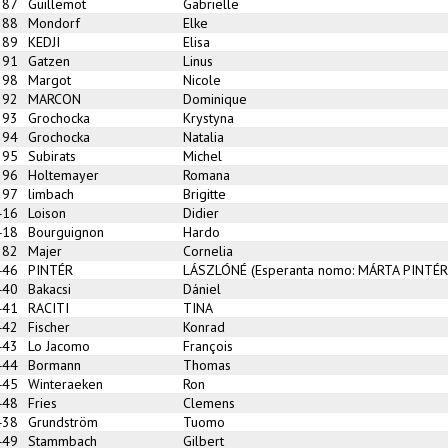
387
Guillemot
Gabrielle
388
Mondorf
Elke
389
KEDJI
Elisa
391
Gatzen
Linus
398
Margot
Nicole
392
MARCON
Dominique
393
Grochocka
Krystyna
394
Grochocka
Natalia
395
Subirats
Michel
396
Holtemayer
Romana
397
limbach
Brigitte
416
Loison
Didier
418
Bourguignon
Hardo
382
Majer
Cornelia
446
PINTÉR
LÁSZLÓNÉ (Esperanta nomo: MÁRTA PINTÉR
440
Bakacsi
Dániel
441
RACITI
TINA
442
Fischer
Konrad
443
Lo Jacomo
François
444
Bormann
Thomas
445
Winteraeken
Ron
448
Fries
Clemens
438
Grundström
Tuomo
449
Stammbach
Gilbert