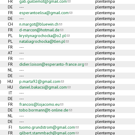
FR
gab.guillemot@gmail.com
(link sends e-mail)
plentempa
DE
---
plentempa
FR
esperantoelisa@gmail.com
(link sends e-mail)
plentempa
DE
---
plentempa
CH
n.margot@bluewin.ch
(link sends e-mail)
plentempa
FR
d-marcon@hotmail.de
(link sends e-mail)
plentempa
PL
krystynagrochocka@o2.pl
(link sends e-mail)
plentempa
PL
nataliagrochocka@tlen.pl
(link sends e-mail)
plentempa
FR
---
plentempa
AT
---
plentempa
FR
---
plentempa
FR
didier.loison@esperanto-france.org
(link sends e-mail)
plentempa
NL
---
plentempa
DE
---
plentempa
)
HU
p.marta92@gmail.com
(link sends e-mail)
plentempa
HU
daniel.bakacsi@gmail.com
(link sends e-mail)
plentempa
IT
---
plentempa
DE
---
plentempa
FR
francois@lojacomo.eu
(link sends e-mail)
plentempa
DE
tobo.bormann@t-online.de
(link sends e-mail)
plentempa
NL
---
plentempa
DE
---
plentempa
FI
tuomo.grundstrom@gmail.com
(link sends e-mail)
plentempa
FR
gilbert.stammbach@gmail.com
(link sends e-mail)
plentempa