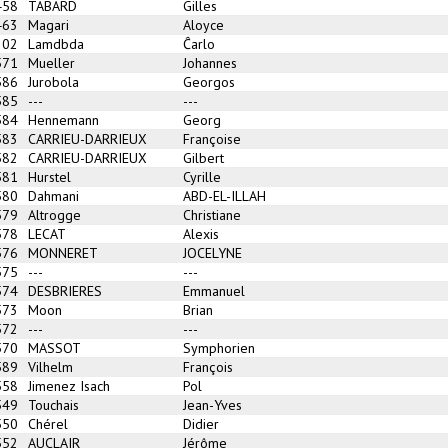
458
TABARD
Gilles
463
Magari
Aloyce
302
Lamdbda
Ĉarlo
571
Mueller
Johannes
586
Jurobola
Georgos
585
---
---
584
Hennemann
Georg
583
CARRIEU-DARRIEUX
Françoise
582
CARRIEU-DARRIEUX
Gilbert
581
Hurstel
Cyrille
580
Dahmani
ABD-EL-ILLAH
579
Altrogge
Christiane
578
LECAT
Alexis
576
MONNERET
JOCELYNE
575
---
---
574
DESBRIERES
Emmanuel
573
Moon
Brian
572
---
---
570
MASSOT
Symphorien
589
Vilhelm
François
558
Jimenez Isach
Pol
549
Touchais
Jean-Yves
550
Chérel
Didier
552
AUCLAIR
Jérôme