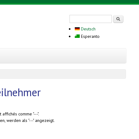
Search form
Serĉi
Deutsch
Esperanto
Teilnehmer
 affichés comme "---".
n, werden als "---" angezeigt.