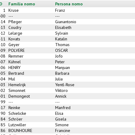
ID
Familia nomo
Persona nomo
1
Kruse
Franz
400
---
---
414
Pfleger
Gianantonio
413
Coudry
Elisabeth
412
Lelarge
Sylvain
411
Kovats
Katalin
410
Geyer
Thomas
409
POLVERE
OSCAR
408
Remmer
Jofo
407
Kühnel
Peter
406
HENRY
Manjuan
405
Bertrand
Barbara
404
Mul
Julia
403
Hemelrijk
Yentl-Rose
402
Simonnet
Viktoro
401
Demongeot
Annick
399
---
---
417
Reinke
Manfred
390
Schielicke
Elisa
384
Schröer
Gisela
385
Lutzwiller
Simone
386
BOUNHOURE
Francine