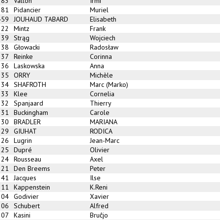
383
Vallon
Irmi
381
Pidancier
Muriel
459
JOUHAUD TABARD
Elisabeth
322
Mintz
Frank
339
Strąg
Wojciech
338
Głowacki
Radosław
337
Reinke
Corinna
336
Laskowska
Anna
335
ORRY
Michèle
334
SHAFROTH
Marc (Marko)
333
Klee
Cornelia
332
Spanjaard
Thierry
331
Buckingham
Carole
330
BRADLER
MARIANA
329
GIUHAT
RODICA
326
Lugrin
Jean-Marc
325
Dupré
Olivier
324
Rousseau
Axel
321
Den Breems
Peter
341
Jacques
Ilse
311
Kappenstein
K.Reni
304
Godivier
Xavier
306
Schubert
Alfred
307
Kasini
Bruĉjo