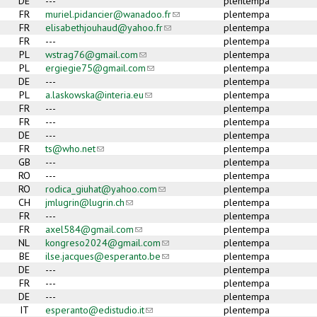
DE
---
plentempa
FR
muriel.pidancier@wanadoo.fr
(link sends e-mail)
plentempa
FR
elisabethjouhaud@yahoo.fr
(link sends e-mail)
plentempa
FR
---
plentempa
PL
wstrag76@gmail.com
(link sends e-mail)
plentempa
PL
ergiegie75@gmail.com
(link sends e-mail)
plentempa
DE
---
plentempa
PL
a.laskowska@interia.eu
(link sends e-mail)
plentempa
FR
---
plentempa
FR
---
plentempa
DE
---
plentempa
FR
ts@who.net
(link sends e-mail)
plentempa
GB
---
plentempa
RO
---
plentempa
RO
rodica_giuhat@yahoo.com
(link sends e-mail)
plentempa
CH
jmlugrin@lugrin.ch
(link sends e-mail)
plentempa
FR
---
plentempa
FR
axel584@gmail.com
(link sends e-mail)
plentempa
NL
kongreso2024@gmail.com
(link sends e-mail)
plentempa
BE
ilse.jacques@esperanto.be
(link sends e-mail)
plentempa
DE
---
plentempa
FR
---
plentempa
DE
---
plentempa
IT
esperanto@edistudio.it
(link sends e-mail)
plentempa