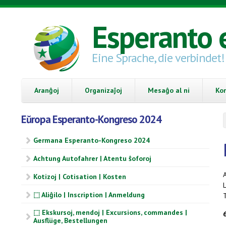
Skip to main content
Esperanto 
Eine Sprache, die verbindet!
Aranĝoj
Organizaĵoj
Mesaĝo al ni
Ko
Eŭropa Esperanto-Kongreso 2024
Germana Esperanto-Kongreso 2024
Achtung Autofahrer | Atentu ŝoforoj
A
Kotizoj | Cotisation | Kosten
L
⬚ Aliĝilo | Inscription | Anmeldung
⬚ Ekskursoj, mendoj | Excursions, commandes |
Ausflüge, Bestellungen