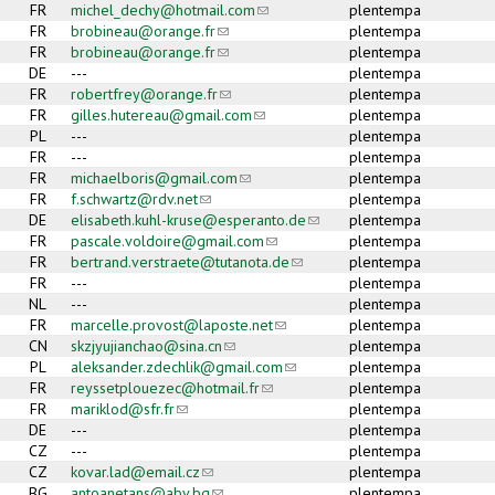
FR
michel_dechy@hotmail.com
(link sends e-mail)
plentempa
FR
brobineau@orange.fr
(link sends e-mail)
plentempa
FR
brobineau@orange.fr
(link sends e-mail)
plentempa
DE
---
plentempa
FR
robertfrey@orange.fr
(link sends e-mail)
plentempa
FR
gilles.hutereau@gmail.com
(link sends e-mail)
plentempa
PL
---
plentempa
FR
---
plentempa
FR
michaelboris@gmail.com
(link sends e-mail)
plentempa
FR
f.schwartz@rdv.net
(link sends e-mail)
plentempa
DE
elisabeth.kuhl-kruse@esperanto.de
(link sends e-mail)
plentempa
FR
pascale.voldoire@gmail.com
(link sends e-mail)
plentempa
FR
bertrand.verstraete@tutanota.de
(link sends e-mail)
plentempa
FR
---
plentempa
NL
---
plentempa
FR
marcelle.provost@laposte.net
(link sends e-mail)
plentempa
CN
skzjyujianchao@sina.cn
(link sends e-mail)
plentempa
PL
aleksander.zdechlik@gmail.com
(link sends e-mail)
plentempa
FR
reyssetplouezec@hotmail.fr
(link sends e-mail)
plentempa
FR
mariklod@sfr.fr
(link sends e-mail)
plentempa
DE
---
plentempa
CZ
---
plentempa
CZ
kovar.lad@email.cz
(link sends e-mail)
plentempa
BG
antoanetans@abv.bg
(link sends e-mail)
plentempa