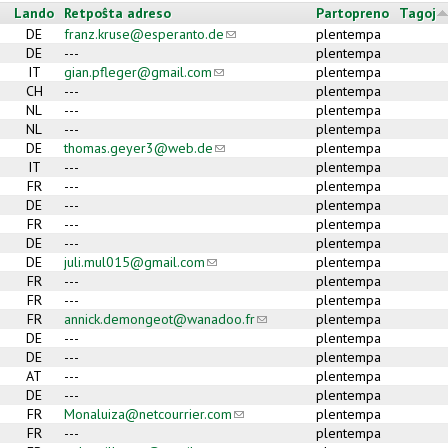
Lando
Retpoŝta adreso
Partopreno
Tagoj
DE
franz.kruse@esperanto.de
(link sends e-mail)
plentempa
DE
---
plentempa
IT
gian.pfleger@gmail.com
(link sends e-mail)
plentempa
CH
---
plentempa
NL
---
plentempa
NL
---
plentempa
DE
thomas.geyer3@web.de
(link sends e-mail)
plentempa
IT
---
plentempa
FR
---
plentempa
DE
---
plentempa
FR
---
plentempa
DE
---
plentempa
DE
juli.mul015@gmail.com
(link sends e-mail)
plentempa
FR
---
plentempa
FR
---
plentempa
FR
annick.demongeot@wanadoo.fr
(link sends e-mail)
plentempa
DE
---
plentempa
DE
---
plentempa
AT
---
plentempa
DE
---
plentempa
FR
Monaluiza@netcourrier.com
(link sends e-mail)
plentempa
FR
---
plentempa