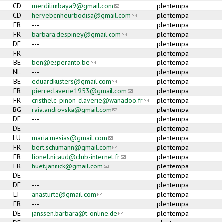
CD
merdilimbaya9@gmail.com
(link sends e-mail)
plentempa
CD
hervebonheurbodisa@gmail.com
(link sends e-mail)
plentempa
FR
---
plentempa
FR
barbara.despiney@gmail.com
(link sends e-mail)
plentempa
DE
---
plentempa
FR
---
plentempa
BE
ben@esperanto.be
(link sends e-mail)
plentempa
NL
---
plentempa
BE
eduardkusters@gmail.com
(link sends e-mail)
plentempa
FR
pierreclaverie1953@gmail.com
(link sends e-mail)
plentempa
FR
cristhele-pinon-claverie@wanadoo.fr
(link sends e-mail)
plentempa
BG
raia.androvska@gmail.com
(link sends e-mail)
plentempa
DE
---
plentempa
DE
---
plentempa
LU
maria.mesias@gmail.com
(link sends e-mail)
plentempa
FR
bert.schumann@gmail.com
(link sends e-mail)
plentempa
FR
lionel.nicaud@club-internet.fr
(link sends e-mail)
plentempa
FR
huet.jannick@gmail.com
(link sends e-mail)
plentempa
DE
---
plentempa
DE
---
plentempa
LT
anasturte@gmail.com
(link sends e-mail)
plentempa
FR
---
plentempa
DE
janssen.barbara@t-online.de
(link sends e-mail)
plentempa