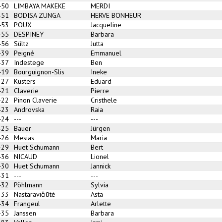
450
LIMBAYA MAKEKE
MERDI
451
BODISA ZUNGA
HERVE BONHEUR
453
POUX
Jacqueline
455
DESPINEY
Barbara
456
Sültz
Jutta
439
Peigné
Emmanuel
437
Indestege
Ben
419
Bourguignon-Slis
Ineke
427
Kusters
Eduard
421
Claverie
Pierre
422
Pinon Claverie
Cristhele
423
Androvska
Raia
424
---
---
425
Bauer
Jürgen
426
Mesias
Maria
429
Huet Schumann
Bert
436
NICAUD
Lionel
430
Huet Schumann
Jannick
431
---
---
432
Pöhlmann
Sylvia
433
Nastaravičiūtė
Asta
434
Frangeul
Arlette
435
Janssen
Barbara