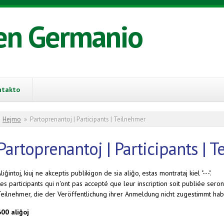
en Germanio
ntakto
You are here
Hejmo
»
Partoprenantoj | Participants | Teilnehmer
Partoprenantoj | Participants | 
liĝintoj, kiuj ne akceptis publikigon de sia aliĝo, estas montrataj kiel "---".
es participants qui n'ont pas accepté que leur inscription soit publiée seront
Teilnehmer, die der Veröffentlichung ihrer Anmeldung nicht zugestimmt habe
600 aliĝoj