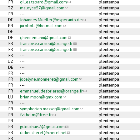
FR
gilles.tabard@gmail.com
(link sends e-mail)
plentempa
TZ
maloyce57@gmail.com
(link sends e-mail)
plentempa
FR
---
plentempa
DE
Johannes.Mueller@esperanto.de
(link sends e-mail)
plentempa
BR
jurobola@hotmail.com
(link sends e-mail)
plentempa
DE
---
plentempa
DE
ghennemann@gmail.com
(link sends e-mail)
plentempa
FR
francoise.carrieu@orange.fr
(link sends e-mail)
plentempa
FR
francoise.carrieu@orange.fr
(link sends e-mail)
plentempa
FR
---
plentempa
DZ
---
plentempa
DE
---
plentempa
FR
---
plentempa
FR
jocelyne.monneret@gmail.com
(link sends e-mail)
plentempa
FR
---
plentempa
FR
emmanuel.desbrieres@orange.fr
(link sends e-mail)
plentempa
LU
brian.moon@gmx.com
(link sends e-mail)
plentempa
FR
---
plentempa
FR
symphorien.massot@gmail.com
(link sends e-mail)
plentempa
FR
fvilhelm@free.fr
(link sends e-mail)
plentempa
FR
---
plentempa
FR
jy.touchais7@gmail.com
(link sends e-mail)
plentempa
FR
didier.cherel@cherel.net
(link sends e-mail)
plentempa
FR
---
plentempa