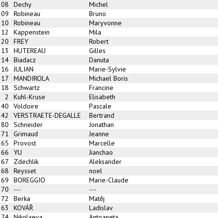
308
Dechy
Michel
309
Robineau
Bruno
310
Robineau
Maryvonne
312
Kappenstein
Mila
320
FREY
Robert
313
HUTEREAU
Gilles
314
Biadacz
Danuta
316
JULIAN
Marie-Sylvie
317
MANDIROLA
Michael Boris
318
Schwartz
Francine
2
Kuhl-Kruse
Elisabeth
340
Voldoire
Pascale
342
VERSTRAETE-DEGALLE
Bertrand
380
Schneider
Jonathan
371
Grimaud
Jeanne
365
Provost
Marcelle
366
YU
Jianchao
367
Zdechlik
Aleksander
368
Reysset
noel
369
BOREGGIO
Marie-Claude
370
---
---
372
Berka
Matěj
363
KOVÁŘ
Ladislav
374
Nikolaeva
Antoaneta